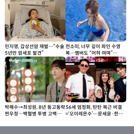
민지영, 갑상선암 재발…“수술
전소미, 너무 깊이 파인 수영
5년만 암세포 발견”
복…멤버도 “어허 여며”
[DA★]
박해수→최성원, 8년 동고동락
56세 엄정화, 탄탄 복근 비결
찐우정…백혈병 투병 고백에
=‘오이레몬수’…문세윤·한해
눈물 (해투)
‘질색’ (놀토)