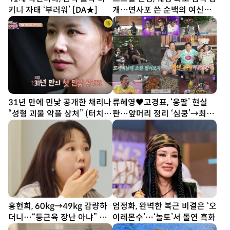
키니 자태 ‘부러워’ [DA★]
개…면사포 쓴 순백의 여신
[DA★]
31년 만에 민낯 공개한 채리나
류혜영♥고경표, ‘응팔’ 현실
“성형 괴물 악플 상처” (터치
판…앞머리 정리 ‘심쿵’→최고
미)
7.8% (나혼산)
홍현희, 60kg→49kg 감량하
엄정화, 완벽한 복근 비결은 ‘오
더니…“등근육 장난 아냐” 실
이레몬수’…‘놀토’서 돌연 흑화
물 목격담