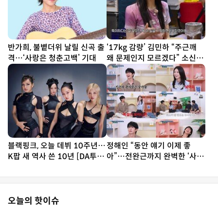
반가희, 불볕더위 날릴 신곡 출
‘17kg 감량’ 김민하 “주근깨
격…‘사랑은 청춘고백’ 기대
왜 문제인지 모르겠다” 소신 발
언 (전현무계획4)
블랙핑크, 오늘 데뷔 10주년…
정해인 “동안 얘기 이제 좋
K팝 새 역사 쓴 10년 [DA투데
아”…전완근까지 완벽한 ‘사기
이]
캐’ (옥문아)
오늘의 핫이슈