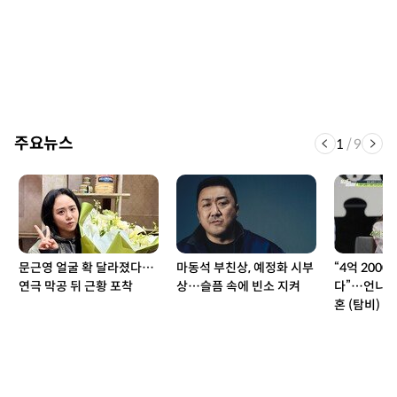
주요뉴스
1
/
9
문근영 얼굴 확 달라졌다…
마동석 부친상, 예정화 시부
“4억 2000
연극 막공 뒤 근황 포착
상…슬픔 속에 빈소 지켜
다”…언니 
혼 (탐비)