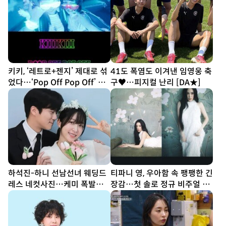
키키, ‘레트로+젠지’ 제대로 섞
41도 폭염도 이겨낸 임영웅 축
었다…‘Pop Off Pop Off’ MV
구♥…피지컬 난리 [DA★]
티저 공개
하석진-하니 선남선녀 웨딩드
티파니 영, 우아함 속 팽팽한 긴
레스 네컷사진…케미 폭발
장감…첫 솔로 정규 비주얼 공
[DA★]
개