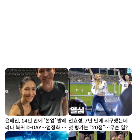
윤혜진, 14년 만에 ‘본업’ 발레
전효성, 7년 만에 시구했는데
리나 복귀 D-DAY…엄정화 “자
첫 평가는 “20점”…무슨 일?
랑스러워” [SD톡톡]