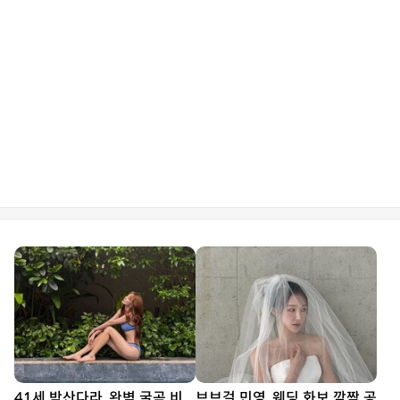
41세 박산다라, 완벽 굴곡 비
브브걸 민영, 웨딩 화보 깜짝 공