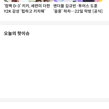
‘컴백 D-3’ 키키, 세련미 더한
앤더블 김규빈·투어스 도훈
Y2K 감성 ‘힙하고 키치해’
‘음중’ 하차…22일 막방 [공식]
오늘의 핫이슈