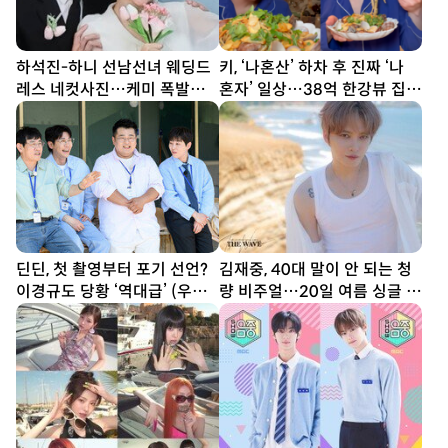
하석진-하니 선남선녀 웨딩드
키, ‘나혼산’ 하차 후 진짜 ‘나
레스 네컷사진…케미 폭발
혼자’ 일상…38억 한강뷰 집서
[DA★]
요리 [SD셀픽]
딘딘, 첫 촬영부터 포기 선언?
김재중, 40대 말이 안 되는 청
이경규도 당황 ‘역대급’ (우리
량 비주얼…20일 여름 싱글 발
동네 전성시대)
매