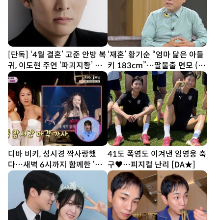
[단독] ‘4월 결혼’ 고준 안방 복
‘재혼’ 황기순 “엄마 닮은 아들
귀, 이도현 주연 ‘파괴지황’ 합
키 183cm”…팔불출 면모 (데
류
이앤나잇)
디바 비키, 성시경 짝사랑했
41도 폭염도 이겨낸 임영웅 축
다…새벽 6시까지 함께한 ‘설
구♥…피지컬 난리 [DA★]
렁탕 엔딩’(힛트쏭)