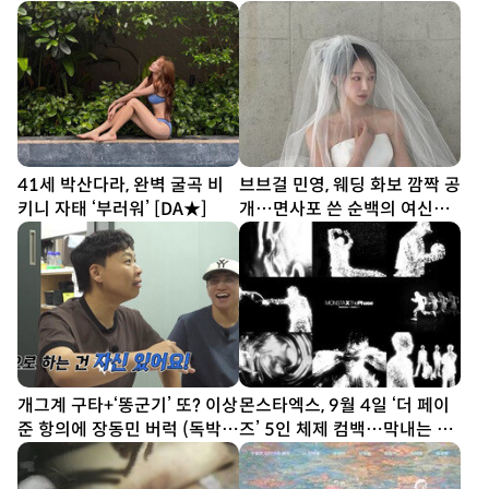
41세 박산다라, 완벽 굴곡 비
브브걸 민영, 웨딩 화보 깜짝 공
키니 자태 ‘부러워’ [DA★]
개…면사포 쓴 순백의 여신
[DA★]
개그계 구타+‘똥군기’ 또? 이상
몬스타엑스, 9월 4일 ‘더 페이
준 항의에 장동민 버럭 (독박투
즈’ 5인 체제 컴백…막내는 軍
어)
복무