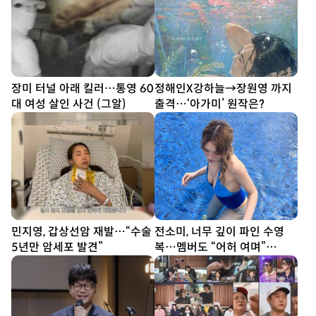
장미 터널 아래 킬러…통영 60
정해인X강하늘→장원영 까지
대 여성 살인 사건 (그알)
출격…‘아가미’ 원작은?
민지영, 갑상선암 재발…“수술
전소미, 너무 깊이 파인 수영
5년만 암세포 발견”
복…멤버도 “어허 여며”
[DA★]