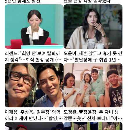
5년만 암세포 발견”
팬들 건강 걱정 쏟아졌다
리센느, “희망 안 보여 탈퇴까
오윤아, 재혼 앞두고 휴가 못 간
지 생각”…회식 현장 공개 (전
다…“발달장애 子 취업 1년
참시)
차” [SD톡톡]
이재용·주상욱, ‘김부장’ 악역
도경완, ♥장윤정·두 자녀 생
끼리 이제야 만났다…“촬영 땐
각뿐…美서 신차 보더니 “아빠
한 번도 못 봐” [SD셀픽]
열심히 할게” [SD톡톡]