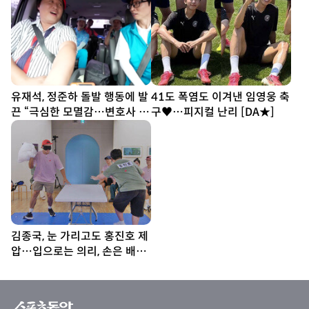
유재석, 정준하 돌발 행동에 발
41도 폭염도 이겨낸 임영웅 축
끈 “극심한 모멸감…변호사 부
구♥…피지컬 난리 [DA★]
를 것” (놀뭐)
김종국, 눈 가리고도 홍진호 제
압…입으로는 의리, 손은 배신
(런닝맨)