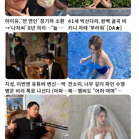
아이유, ‘전 연인’ 장기하 소환
41세 박산다라, 완벽 굴곡 비
→‘나저씨’ 8년 의리…“늘 든
키니 자태 ‘부러워’ [DA★]
든” [SD톡톡]
지성, 이번엔 유튜버 변신…박
전소미, 너무 깊이 파인 수영
병은 비리 폭로 나선다 (아파
복…멤버도 “어허 여며”
트)
[DA★]