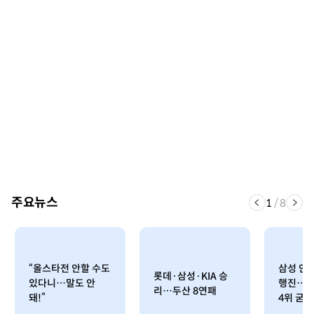
주요뉴스
1
/
8
“올스타전 안할 수도
삼성 안
롯데·삼성·KIA 승
있다니…말도 안
행진…롯
리…두산 8연패
돼!”
4위 굳