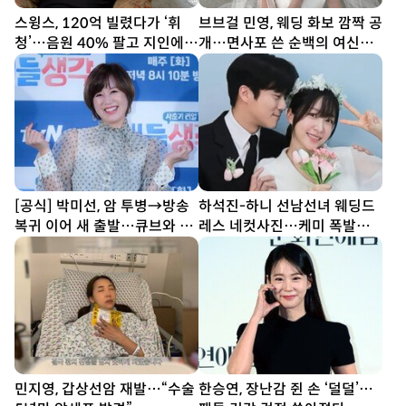
스윙스, 120억 빌렸다가 ‘휘
브브걸 민영, 웨딩 화보 깜짝 공
청’…음원 40% 팔고 지인에
개…면사포 쓴 순백의 여신
20억 빌려 [SD톡톡]
[DA★]
[공식] 박미선, 암 투병→방송
하석진-하니 선남선녀 웨딩드
복귀 이어 새 출발…큐브와 6
레스 네컷사진…케미 폭발
년 동행 끝
[DA★]
민지영, 갑상선암 재발…“수술
한승연, 장난감 쥔 손 ‘덜덜’…