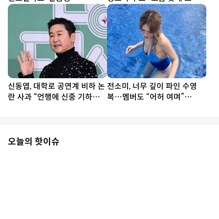
전해 죄송”
신동엽, 대학로 공연계 비하 논
전소미, 너무 깊이 파인 수영
란 사과 “언행에 신중 기하겠
복…멤버도 “어허 여며”
다”
[DA★]
오늘의 핫이슈