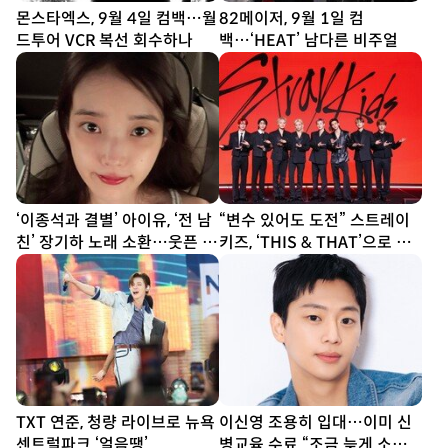
몬스타엑스, 9월 4일 컴백…월
82메이저, 9월 1일 컴
드투어 VCR 복선 회수하나
백…‘HEAT’ 남다른 비주얼
‘이종석과 결별’ 아이유, ‘전 남
“변수 있어도 도전” 스트레이
친’ 장기하 노래 소환…웃픈 타
키즈, ‘THIS & THAT’으로 보
이밍
여줄 새 얼굴 [종합]
TXT 연준, 청량 라이브로 뉴욕
이신영 조용히 입대…이미 신
센트럴파크 ‘얼음땡’
병교육 수료 “조금 늦게 소식