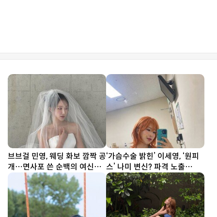
브브걸 민영, 웨딩 화보 깜짝 공
‘가슴수술 밝힌’ 이세영, ‘원피
개…면사포 쓴 순백의 여신
스’ 나미 변신? 파격 노출
[DA★]
[DA★]