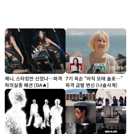
제니, 스타킹만 신었나…파격
7기 옥순 “아직 모태 솔로…”
하의실종 패션 [DA★]
파격 금발 변신 (나솔사계)