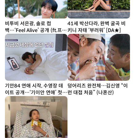
비투비 서은광, 솔로 컴
41세 박산다라, 완벽 굴곡 비
백…‘Feel Alive’ 공개 (ft.프니
키니 자태 ‘부러워’ [DA★]
엘)
기안84 연애 시작, 수영장 데
덩어리즈 완전체…김신영 “이
이트 공개…‘기이안 연애’ 첫
런 대접 처음” (나혼산)
티저