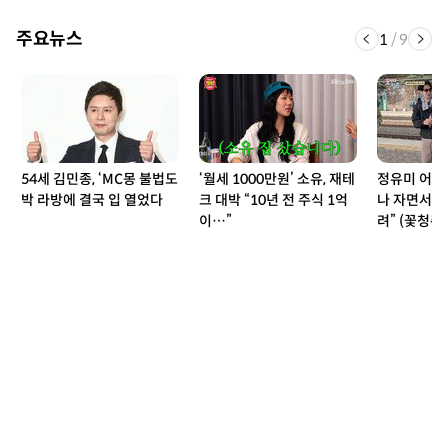
주요뉴스
1
/
9
54세 김민종, ‘MC몽 불법도
‘월세 1000만원’ 소유, 재테
정유미 어쩌
박 라방에 결국 입 열었다
크 대박 “10년 전 주식 1억
나 자면서 방
이…”
려” (꽃청춘)