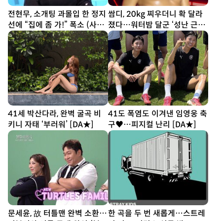
전현무, 소개팅 과몰입 한 정지
쌈디, 20kg 찌우더니 확 달라
선에 “집에 좀 가!” 폭소 (사당
졌다…워터밤 달군 ‘성난 근육’
귀)
[SD셀픽]
41세 박산다라, 완벽 굴곡 비
41도 폭염도 이겨낸 임영웅 축
키니 자태 ‘부러워’ [DA★]
구♥…피지컬 난리 [DA★]
문세윤, 故 터틀맨 완벽 소환…
한 곡을 두 번 새롭게…스트레