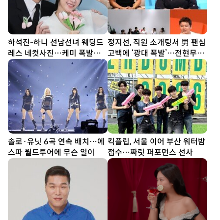
하석진-하니 선남선녀 웨딩드
정지선, 직원 소개팅서 男 팬심
레스 네컷사진…케미 폭발
고백에 ‘광대 폭발’…전현무
[DA★]
“집에 좀 가!” (사당귀)
솔로·유닛 6곡 연속 배치…에
킥플립, 서울 이어 부산 워터밤
스파 월드투어에 무슨 일이
접수…짜릿 퍼포먼스 선사