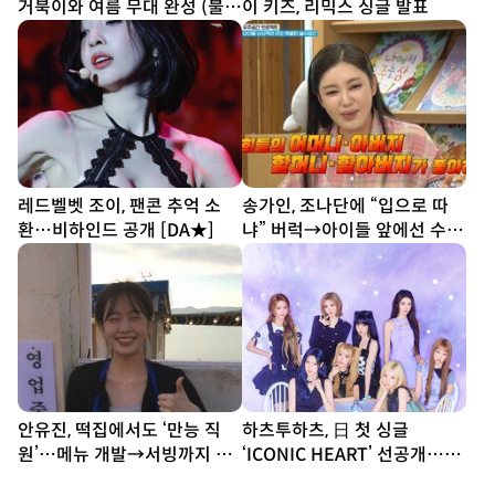
거북이와 여름 무대 완성 (불후
이 키즈, 리믹스 싱글 발표
의 명곡)
레드벨벳 조이, 팬콘 추억 소
송가인, 조나단에 “입으로 따
환…비하인드 공개 [DA★]
냐” 버럭→아이들 앞에선 수줍
반전미 (제철리 마을회관)
안유진, 떡집에서도 ‘만능 직
하츠투하츠, 日 첫 싱글
원’…메뉴 개발→서빙까지 똑
‘ICONIC HEART’ 선공개…짜
부러지네 (우주떡집)
릿한 설렘 담았다