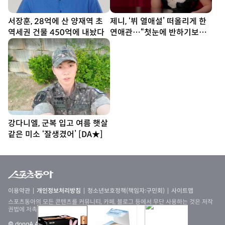
서장훈, 28억에 산 양재역 초
제니, ‘뷔 열애설’ 떠올리게 한
역세권 건물 450억에 내놨다
연애관…“첫눈에 반하기보다
친구부터” [SD톡톡]
강다니엘, 군복 입고 여름 햇살
같은 미소 ‘잘생겼어’ [DA★]
이용약관
개인정보처리방침
청소년보호정책(책임자:구민회)
사이트맵
스포츠동아의 모든 콘텐츠를 커뮤니티, 카페, 블로그 등에서 무단 사용하는 것은 저작
권법에 저촉되며, 법적 제재를 받을 수 있습니다
© dongA All rights reserved