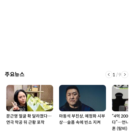
주요뉴스
1
/
9
문근영 얼굴 확 달라졌다…
마동석 부친상, 예정화 시부
“4억 2000
연극 막공 뒤 근황 포착
상…슬픔 속에 빈소 지켜
다”…언니 
혼 (탐비)