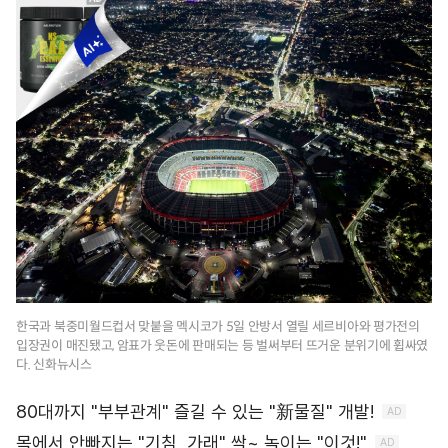
한국과 북중미월드컵서 맞붙을 멕시코가 5일 안방서 열릴 세르비아와 평가전의
입장권이 매진됐고, 암표가 웃돈에 판매되는 등 벌써부터 뜨거운 분위기에 휩싸였
다. 신화뉴시스