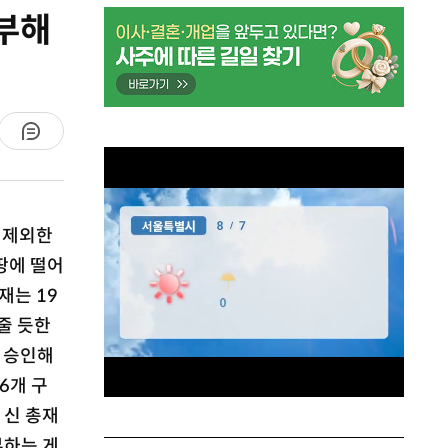
부해
을 제외한
땅에 떨어
재는 19
줄 듯한
 승인해
6개 구
 신 총재
부하는 게