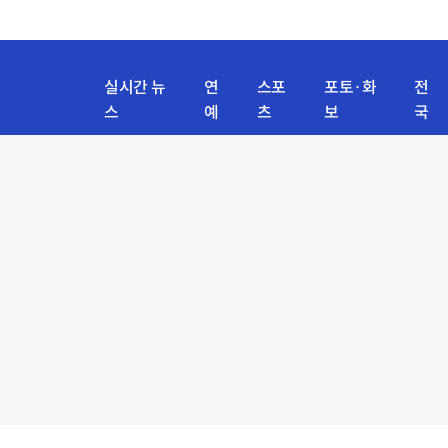
실시간 뉴
연
스포
포토·화
전
스
예
츠
보
국