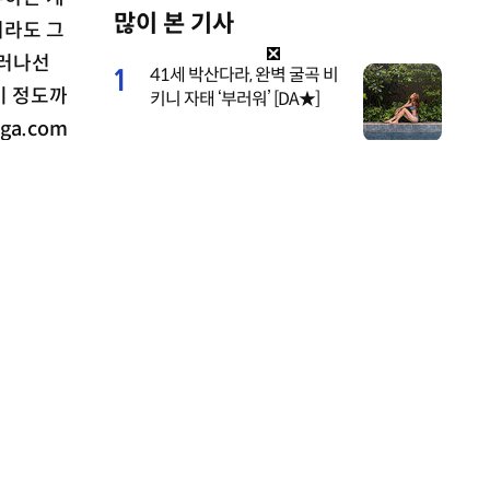
많이 본 기사
M
더라도 그
u
물러나선
1
41세 박산다라, 완벽 굴곡 비
t
이 정도까
키니 자태 ‘부러워’ [DA★]
e
a.com
2
레드벨벳 조이, 팬콘 추억 소
환…비하인드 공개 [DA★]
3
하석진-하니 선남선녀 웨딩드
레스 네컷사진…케미 폭발 [D
A★]
4
채리나, 데뷔 31년 만 첫 민낯
공개…‘성괴’ 악플에 결국 눈