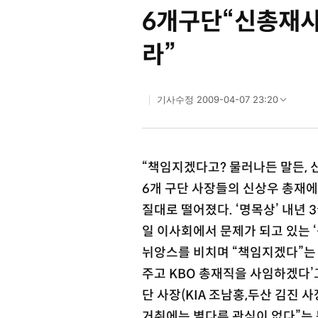
6개구단“신총재
라”
2009-04-07 23:20
기사수정
“책임지겠다고? 물러나든 말든, 
6개 구단 사장들의 신상우 총재에
질대로 떨어졌다. ‘명목상’ 내년 
일 이사회에서 문제가 되고 있는 
뉘앙스를 비치며 “책임지겠다”는 
주고 KBO 총재직을 사임하겠다’고
단 사장(KIA 조남홍,두산 김진 
거취에는 별다른 관심이 없다”는 