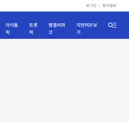
로그인
동아일보
아이돌
트롯
엠엘비파
지면PDF보
픽
픽
크
기