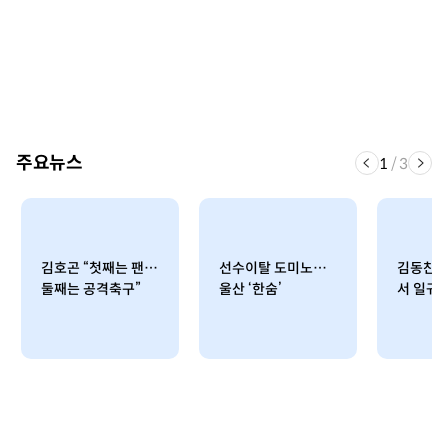
주요뉴스
1
/
3
김호곤 “첫째는 팬…
선수이탈 도미노…
김동찬,
둘째는 공격축구”
울산 ‘한숨’
서 일궈낸