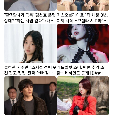
‘혈액암 4기 극복’ 김선호 운명
키스오브라이프 “꽉 채운 3년,
상대? “아는 사람 같다” (내남
이제 시작…코첼라 서고파”
은연애)
[DA인터뷰②]
울컥한 서수민 “소지섭 선배 옷
레드벨벳 조이, 팬콘 추억 소
깃 잡고 펑펑, 진짜 아빠 같았
환…비하인드 공개 [DA★]
다” (종합)[DA인터뷰]