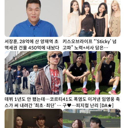
서장훈, 28억에 산 양재역 초
키스오브라이프 “‘Sticky’ 넘
역세권 건물 450억에 내놨다
고파” 노력+서사 담은
‘SWEAT’ [DA인터뷰①]
데뷔 1년도 안 됐는데…코르티
41도 폭염도 이겨낸 임영웅 축
스가 써 내려간 ‘최초·최단’ 기
구♥…피지컬 난리 [DA★]
록