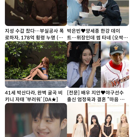
지성 수갑 찼다…부실공사 폭
박은빈♥양세종 한강 데이
로하자, 178억 횡령 누명 (아
트…위장인데 썸 타네 (오싹한
파트)
연애)
41세 박산다라, 완벽 굴곡 비
[전문] 배우 지안♥야구선수
키니 자태 ‘부러워’ [DA★]
출신 엄정욱과 결혼 “마음 참
따뜻한 사람”