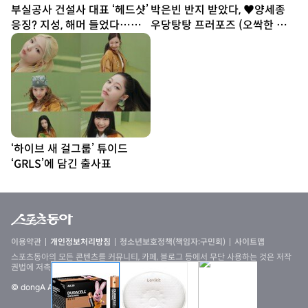
부실공사 건설사 대표 ‘헤드샷’
박은빈 반지 받았다, ♥양세종
응징? 지성, 해머 들었다…대
우당탕탕 프러포즈 (오싹한 연
리 통쾌 (아파트)
애)
‘하이브 새 걸그룹’ 튜이드
‘GRLS’에 담긴 출사표
이용약관
개인정보처리방침
청소년보호정책(책임자:구민회)
사이트맵
스포츠동아의 모든 콘텐츠를 커뮤니티, 카페, 블로그 등에서 무단 사용하는 것은 저작
권법에 저촉되며, 법적 제재를 받을 수 있습니다
© dongA All rights reserved