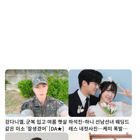
강다니엘, 군복 입고 여름 햇살
하석진-하니 선남선녀 웨딩드
같은 미소 ‘잘생겼어’ [DA★]
레스 네컷사진…케미 폭발
[DA★]