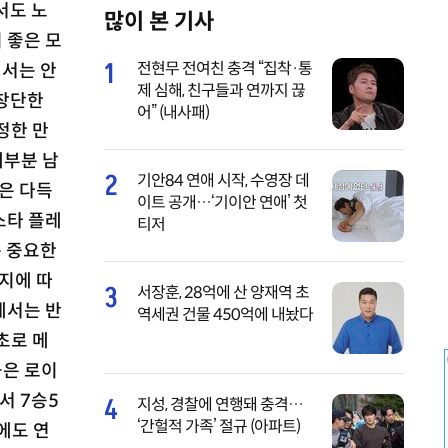
서도 노
많이 본 기사
M
 좋은 모
u
1
전현무 전여친 충격 “집착·통
에서는 안
t
제 심해, 친구들과 연까지 끊
 창단한
e
어” (내사패)
정한 만
대부분 남
2
기안84 연애 시작, 수영장 데
은 다득
이트 공개…‘기이안 연애’ 첫
스타 플레
티저
는 중요한
 지에 따
3
서장훈, 28억에 산 양재역 초
에서는 반
역세권 건물 450억에 내놨다
초로 메
꼽은 로이
서 7승5
4
지성, 경찰에 연행돼 충격…
‘간헐적 가족’ 절규 (아파트)
에도 연