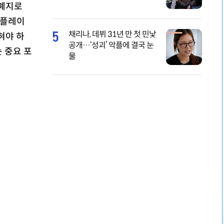
 폐지로
 플레이
5
채리나, 데뷔 31년 만 첫 민낯
혀야 하
공개…‘성괴’ 악플에 결국 눈
 중요 포
물