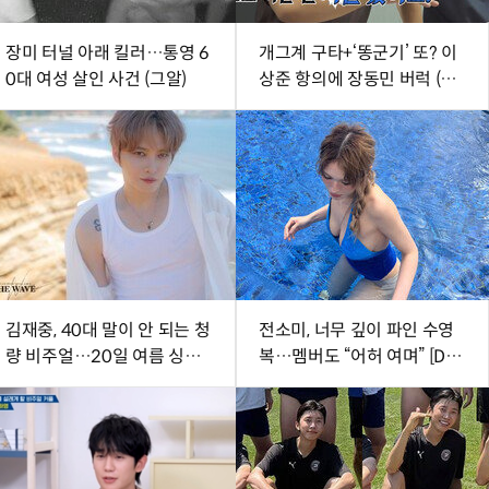
장미 터널 아래 킬러…통영 6
개그계 구타+‘똥군기’ 또? 이
0대 여성 살인 사건 (그알)
상준 항의에 장동민 버럭 (독
박투어)
김재중, 40대 말이 안 되는 청
전소미, 너무 깊이 파인 수영
량 비주얼…20일 여름 싱글
복…멤버도 “어허 여며” [DA
발매
★]