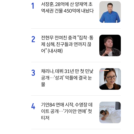
1
서장훈, 28억에 산 양재역 초
역세권 건물 450억에 내놨다
2
전현무 전여친 충격 “집착·통
제 심해, 친구들과 연까지 끊
어” (내사패)
3
채리나, 데뷔 31년 만 첫 민낯
공개…‘성괴’ 악플에 결국 눈
물
4
기안84 연애 시작, 수영장 데
이트 공개…‘기이안 연애’ 첫
티저