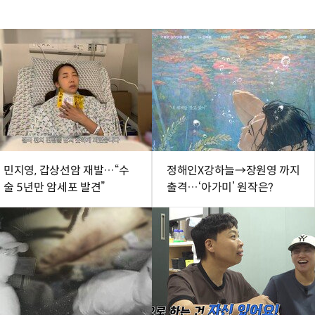
민지영, 갑상선암 재발…“수
정해인X강하늘→장원영 까지
술 5년만 암세포 발견”
출격…‘아가미’ 원작은?