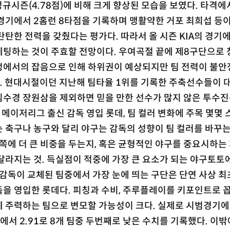
 정규시즌(4.78점)에 비해 크게 향상된 모습을 보였다. 타격에
경기에서 2홈런 8타점을 기록하며 맹활약한 거포 최희섭 등이
탄탄한 전력을 갖췄다는 평가다. 따라서 올 시즌 KIA의 경기
베팅하는 것이 주효할 전망이다. 우여곡절 끝에 제8구단으로
정에서의 잡음으로 인해 하위권이 예상되지만 팀 전력이 불안
. 현대시절이던 지난해 팀타율 1위를 기록한 주축선수들이 
김수경 장원삼을 제외하면 믿을 만한 선수가 많지 않은 투수진
 메이저리그 출신 감독 영입 롯데, 팀 컬러 변화에 주목 몇몇 
 축구나 농구와 달리 야구는 감독의 성향이 팀 컬러를 바꾸
 쪽에 더 큰 비중을 두는지, 혹은 균형적인 야구를 중요시하는
달라지는 것. 득실점이 적중에 가장 큰 요소가 되는 야구토토
 감독이 교체된 팀중에서 가장 눈에 띄는 구단은 단연 사상 최
을 영입한 롯데다. 피칭과 수비, 주루플레이를 키포인트로 
 주력하는 팀으로 변모할 가능성이 크다. 실제로 시범경기에
에서 2.91로 8개 팀중 두번째로 낮은 수치를 기록했다. 이밖