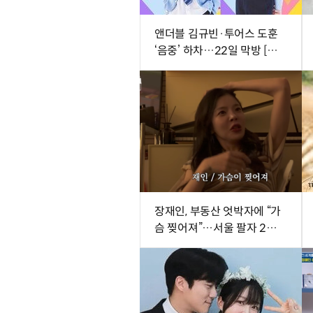
앤더블 김규빈·투어스 도훈
‘음중’ 하차…22일 막방 [공
식]
장재인, 부동산 엇박자에 “가
슴 찢어져”…서울 팔자 2배
↑·김포는 ↓