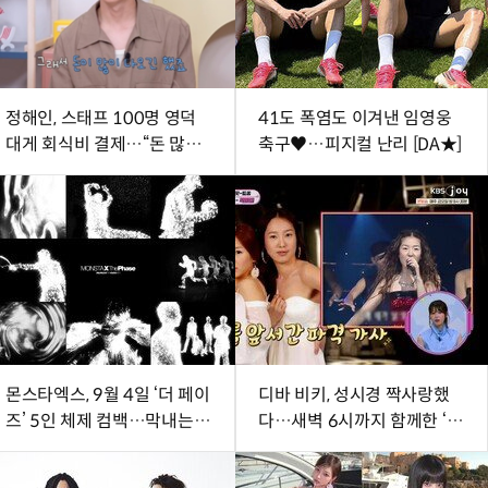
정해인, 스태프 100명 영덕
41도 폭염도 이겨낸 임영웅
대게 회식비 결제…“돈 많이
축구♥…피지컬 난리 [DA★]
나오긴 했다”
몬스타엑스, 9월 4일 ‘더 페이
디바 비키, 성시경 짝사랑했
즈’ 5인 체제 컴백…막내는
다…새벽 6시까지 함께한 ‘설
軍 복무
렁탕 엔딩’(힛트쏭)