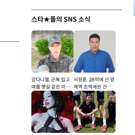
스타★들의 SNS 소식
강다니엘, 군복 입고
서장훈, 28억에 산 양
여름 햇살 같은 미소
재역 초역세권 건물 4
‘잘생겼어’ [DA★]
50억에 내놨다