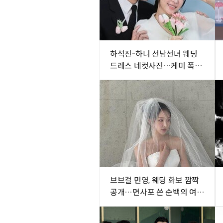
하석진-하니 선남선녀 웨딩
드레스 네컷사진…케미 폭발
[DA★]
브브걸 민영, 웨딩 화보 깜짝
공개…면사포 쓴 순백의 여신
[DA★]