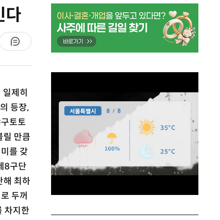
인다
서 일제히
의 등장,
야구토토
불릴 만큼
의미를 갖
 제8구단
난해 최하
세로 두꺼
를 차지한