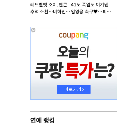
레드벨벳 조이, 팬콘
41도 폭염도 이겨낸
추억 소환…비하인드
임영웅 축구♥…피지
공개 [DA★]
컬 난리 [DA★]
연예 랭킹