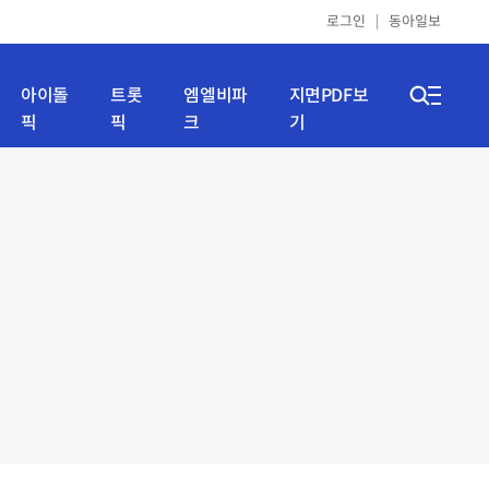
로그인
동아일보
아이돌
트롯
엠엘비파
지면PDF보
픽
픽
크
기