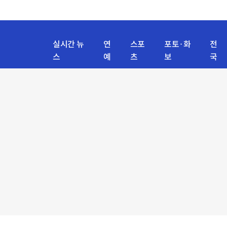
실시간 뉴
연
스포
포토·화
전
스
예
츠
보
국