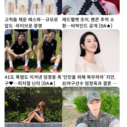
고척돔 채운 에스파…규모로
레드벨벳 조이, 팬콘 추억 소
압도·라이브로 증명
환…비하인드 공개 [DA★]
41도 폭염도 이겨낸 임영웅 축
‘인민을 위해 복무하라’ 지안,
구♥…피지컬 난리 [DA★]
前야구선수 엄정욱과 결혼 발
표