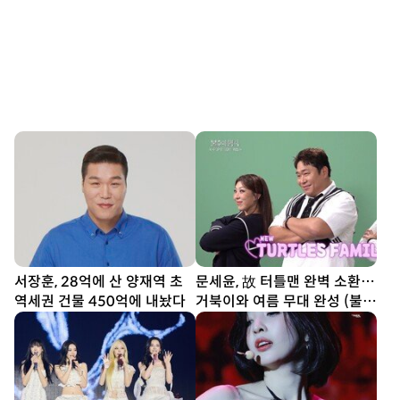
서장훈, 28억에 산 양재역 초
문세윤, 故 터틀맨 완벽 소환…
역세권 건물 450억에 내놨다
거북이와 여름 무대 완성 (불후
의 명곡)