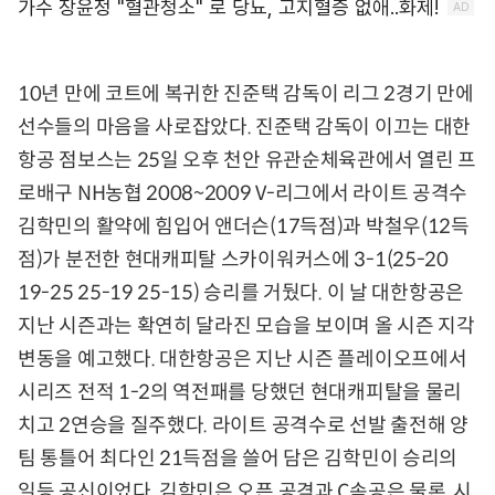
10년 만에 코트에 복귀한 진준택 감독이 리그 2경기 만에
선수들의 마음을 사로잡았다. 진준택 감독이 이끄는 대한
항공 점보스는 25일 오후 천안 유관순체육관에서 열린 프
로배구 NH농협 2008~2009 V-리그에서 라이트 공격수
김학민의 활약에 힘입어 앤더슨(17득점)과 박철우(12득
점)가 분전한 현대캐피탈 스카이워커스에 3-1(25-20
19-25 25-19 25-15) 승리를 거뒀다. 이 날 대한항공은
지난 시즌과는 확연히 달라진 모습을 보이며 올 시즌 지각
변동을 예고했다. 대한항공은 지난 시즌 플레이오프에서
시리즈 전적 1-2의 역전패를 당했던 현대캐피탈을 물리
치고 2연승을 질주했다. 라이트 공격수로 선발 출전해 양
팀 통틀어 최다인 21득점을 쓸어 담은 김학민이 승리의
일등 공신이었다. 김학민은 오픈 공격과 C속공은 물론, 시