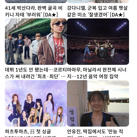
41세 박산다라, 완벽 굴곡 비
강다니엘, 군복 입고 여름 햇살
키니 자태 ‘부러워’ [DA★]
같은 미소 ‘잘생겼어’ [DA★]
데뷔 1년도 안 됐는데…코르티
마마무, 마닐라서 완전체 시너
스가 써 내려간 ‘최초·최단’ 기
지…12년 음악 여정 집약
록
하츠투하츠, 日 첫 싱글
안유진, 떡집에서도 ‘만능 직