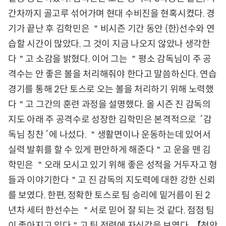
간차까지 골고루 섞어가며 현대 수비진을 현혹시켰다. 경
기가 끝난 후 김학민은 ＂비시즌 기간 동안 (한)선수와 연
습할 시간이 많았다. 그 것이 지금 나오지 않았나 생각한
다＂고 소감을 밝혔다. 이어 그는 ＂평소 감독님이 주 공
격수는 안 좋은 볼을 처리해줘야 한다고 말씀하신다. 연습
경기를 통해 2단 토스로 오는 볼을 처리하기 위해 노력했
다＂고 그간의 훈련 과정을 설명했다. 올 시즌 진 감독의
지도 아래 주 공격수로 성장한 김학민은 본격적으로 ´감
독님 칭찬´에 나섰다. ＂생활면이나 운동하는데 있어서
실력 발휘를 할 수 있게 편안하게 해준다＂고 운을 뗀 김
학민은 ＂오래 모시고 있기 위해 좋은 성적을 거두자고 형
들과 이야기한다＂고 진 감독의 지도력에 대한 강한 신뢰
를 보였다. 한편, 정확한 토스로 팀 승리에 밑거름이 된 2
년차 세터 한선수는 ＂서로 믿어 잘 되는 것 같다. 점점 팀
이 좋아지고 있다＂고 팀 전력에 자신감을 보였다. 【천안