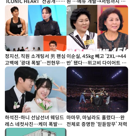
‘ICONIC HEART’ 선공개…짜
원’…메뉴 개발→서빙까지 똑
릿한 설렘 담았다
부러지네 (우주떡집)
정지선, 직원 소개팅서 男 팬심
이순실, 45kg 빼고 ‘2XL→44
고백에 ‘광대 폭발’…전현무
반’ 됐다…위고비 다이어트 결
“집에 좀 가!” (사당귀)
과
하석진-하니 선남선녀 웨딩드
마마무, 마닐라도 홀렸다…완
레스 네컷사진…케미 폭발
전체로 증명한 ‘믿듣맘무’ 저력
[DA★]