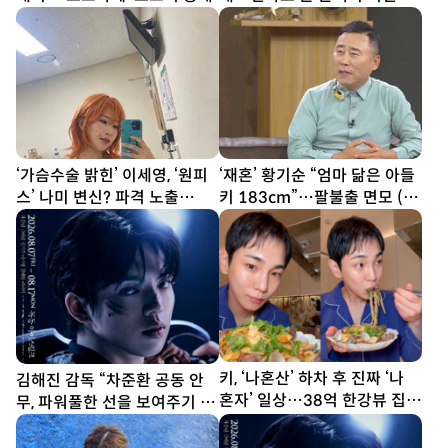
[DA★]
‘가슴수술 밝힌’ 이세영, ‘원피
‘재혼’ 황기순 “엄마 닮은 아들
스’ 나미 변신? 파격 노출
키 183cm”…팔불출 면모 (데
[DA★]
이앤나잇)
키, ‘나혼산’ 하차 후 진짜 ‘나
김해진 감독 “차준환 공동 안
혼자’ 일상…38억 한강뷰 집서
무, 파워풀한 선을 보여주기 위
요리 [SD셀픽]
해 노력”