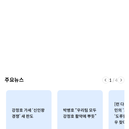
주요뉴스
1
/
4
[런 다운
강정호 가세 ‘신인왕
박병호 “우리팀 모두
민의 ‘기(
경쟁’ 새 판도
강정호 활약에 뿌듯”
‘도루왕 
우 찾다