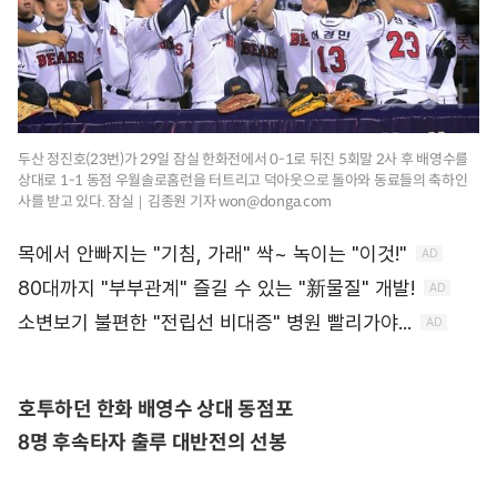
두산 정진호(23번)가 29일 잠실 한화전에서 0-1로 뒤진 5회말 2사 후 배영수를
상대로 1-1 동점 우월솔로홈런을 터트리고 덕아웃으로 돌아와 동료들의 축하인
사를 받고 있다. 잠실｜김종원 기자 won@donga.com
호투하던 한화 배영수 상대 동점포
8명 후속타자 출루 대반전의 선봉