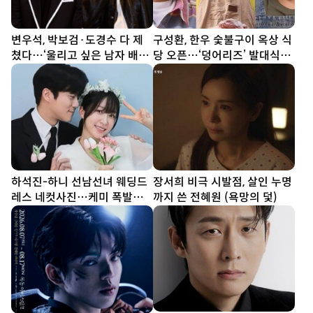
변우석, 박보검·도경수 다 제
구성환, 한우 숯불구이 옥상 식
쳤다…‘울리고 싶은 남자 배우’
당 오픈…‘덩어리즈’ 발대식
1위
(나혼산)
하석진-하니 선남선녀 웨딩드
장서희 비극 시발점, 살인 누명
레스 네컷사진…케미 폭발
까지 쓴 전혜원 (욕망의 덫)
[DA★]