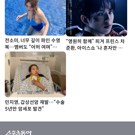
전소미, 너무 깊이 파인 수영
“영원히 함께” 피겨 프린스 차
복…멤버도 “어허 여며”
준환, 아이스쇼 ‘나 혼자만 레벨
[DA★]
업’ 출격 (종합)[DA현장]
민지영, 갑상선암 재발…“수술
5년만 암세포 발견”