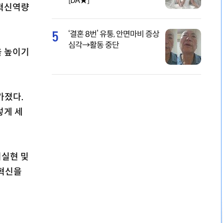
[DA★]
 혁신역량
5
‘결혼 8번’ 유퉁, 안면마비 증상
심각→활동 중단
을 높이기
가졌다.
렇게 세
치실현 및
 혁신을