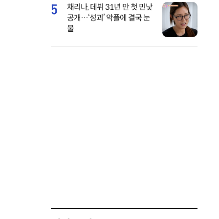
5
채리나, 데뷔 31년 만 첫 민낯
공개…‘성괴’ 악플에 결국 눈
물