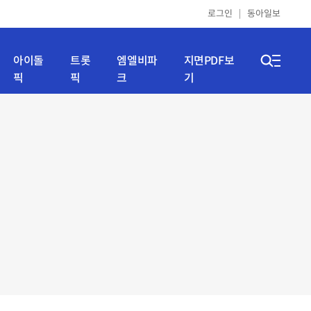
로그인
동아일보
아이돌
트롯
엠엘비파
지면PDF보
픽
픽
크
기