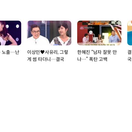
옷 노출…난
이상민♥사유리, 그렇
한혜진 “남자 잘못 만
결
게 썸 타더니…결국
나…” 폭탄 고백
국