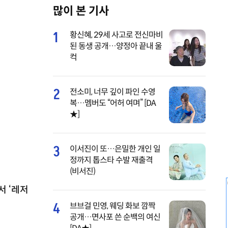
많이 본 기사
M
u
1
황신혜, 29세 사고로 전신마비
t
된 동생 공개…양정아 끝내 울
e
컥
2
전소미, 너무 깊이 파인 수영
복…멤버도 “어허 여며” [DA
★]
3
이서진이 또…은밀한 개인 일
정까지 톱스타 수발 재출격
(비서진)
서 ‘레저
4
브브걸 민영, 웨딩 화보 깜짝
공개…면사포 쓴 순백의 여신