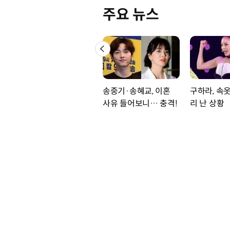
주요 뉴스
송중기·송혜교, 이혼
구하라, 속
사유 들어보니… 충격!
리 난 상황