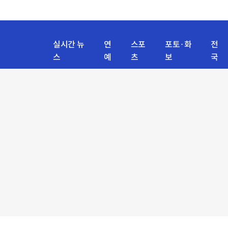
실시간 뉴
연
스포
포토·화
전
스
예
츠
보
국