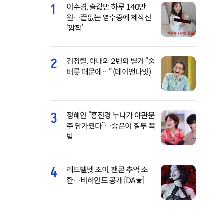
1
이수경, 술값만 하루 140만
원…끝없는 영수증에 제작진
‘깜짝’
2
김정렬, 아내와 2번의 별거 “술
버릇 때문에…” (데이앤나잇)
3
정해인 “홍진경 누나가 야관문
주 담가줬다”…송은이 질투 폭
발
4
레드벨벳 조이, 팬콘 추억 소
환…비하인드 공개 [DA★]