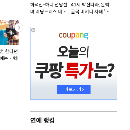
하석진-하니 선남선
41세 박산다라, 완벽
녀 웨딩드레스 네컷사
굴곡 비키니 자태 ‘부
진…케미 폭발 [DA
러워’ [DA★]
★]
혼 한다던 안영미, 결
에는…헉!
연예 랭킹