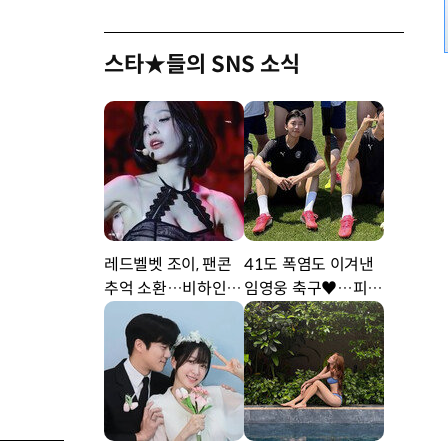
스타★들의 SNS 소식
레드벨벳 조이, 팬콘
41도 폭염도 이겨낸
추억 소환…비하인드
임영웅 축구♥…피지
공개 [DA★]
컬 난리 [DA★]