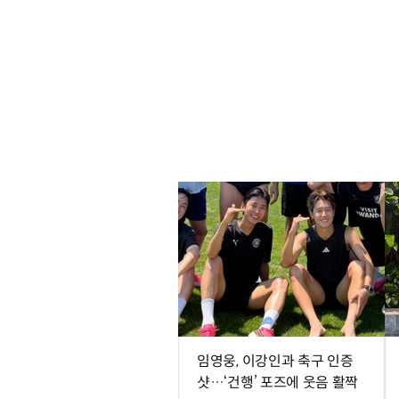
임영웅, 이강인과 축구 인증
샷…‘건행’ 포즈에 웃음 활짝