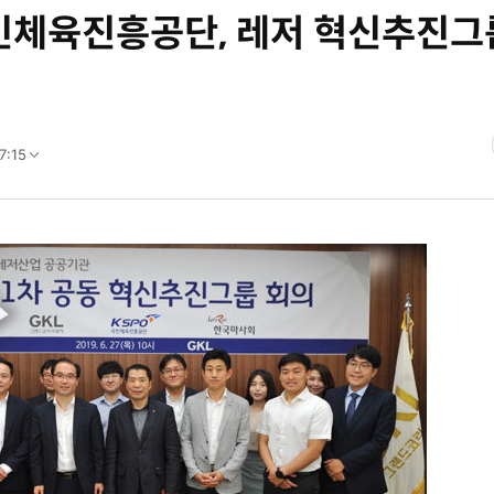
민체육진흥공단, 레저 혁신추진그
7:15