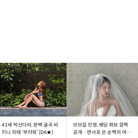
41세 박산다라, 완벽 굴곡 비
브브걸 민영, 웨딩 화보 깜짝
키니 자태 ‘부러워’ [DA★]
공개…면사포 쓴 순백의 여신