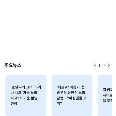
주요뉴스
1
/
5
‘호날두의 그녀’ 이리
'너포위' 이승기, 첫
킴 카다
나 샤크, 가슴 노출
방부터 상반신 노출
사이로 
사고? 뜨거운 촬영
감행…"여성팬들 포
욕 포착 
현장
위"