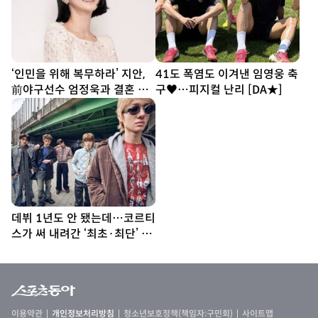
‘인민을 위해 복무하라’ 지안,
41도 폭염도 이겨낸 임영웅 축
前야구선수 엄정욱과 결혼 발
구♥…피지컬 난리 [DA★]
표
데뷔 1년도 안 됐는데…코르티
스가 써 내려간 ‘최초·최단’ 기
록
이용약관
개인정보처리방침
청소년보호정책(책임자:구민회)
사이트맵