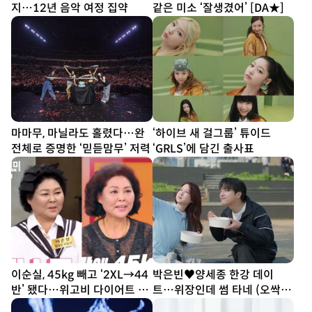
지…12년 음악 여정 집약
같은 미소 ‘잘생겼어’ [DA★]
마마무, 마닐라도 홀렸다…완
‘하이브 새 걸그룹’ 튜이드
전체로 증명한 ‘믿듣맘무’ 저력
‘GRLS’에 담긴 출사표
이순실, 45kg 빼고 ‘2XL→44
박은빈♥양세종 한강 데이
반’ 됐다…위고비 다이어트 결
트…위장인데 썸 타네 (오싹한
과
연애)