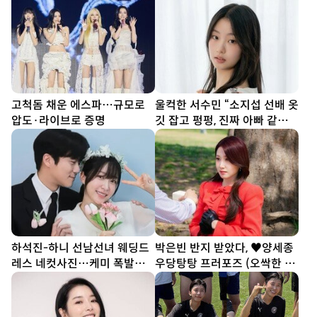
고척돔 채운 에스파…규모로
울컥한 서수민 “소지섭 선배 옷
압도·라이브로 증명
깃 잡고 펑펑, 진짜 아빠 같았
다” (종합)[DA인터뷰]
하석진-하니 선남선녀 웨딩드
박은빈 반지 받았다, ♥양세종
레스 네컷사진…케미 폭발
우당탕탕 프러포즈 (오싹한 연
[DA★]
애)