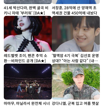
41세 박산다라, 완벽 굴곡 비
서장훈, 28억에 산 양재역 초
키니 자태 ‘부러워’ [DA★]
역세권 건물 450억에 내놨다
레드벨벳 조이, 팬콘 추억 소
‘혈액암 4기 극복’ 김선호 운명
환…비하인드 공개 [DA★]
상대? “아는 사람 같다” (내남
은연애)
마마무, 마닐라서 완전체 시너
강다니엘, 군복 입고 여름 햇살