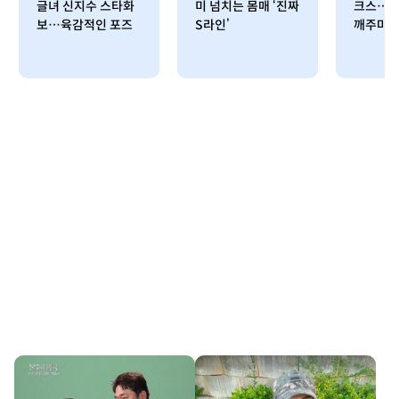
글녀 신지수 스타화
미 넘치는 몸매 ‘진짜
크스…최
보…육감적인 포즈
S라인’
깨주마”