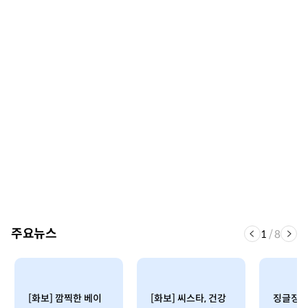
주요뉴스
1
/
8
[화보] 깜찍한 베이
[화보] 씨스타, 건강
징글징글