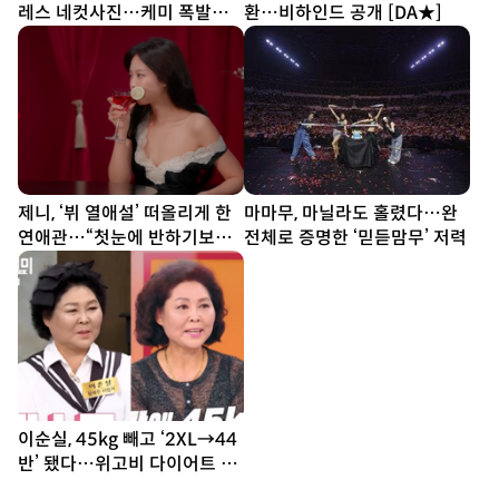
레스 네컷사진…케미 폭발
환…비하인드 공개 [DA★]
[DA★]
제니, ‘뷔 열애설’ 떠올리게 한
마마무, 마닐라도 홀렸다…완
연애관…“첫눈에 반하기보다
전체로 증명한 ‘믿듣맘무’ 저력
친구부터” [SD톡톡]
이순실, 45kg 빼고 ‘2XL→44
반’ 됐다…위고비 다이어트 결
과