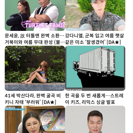
문세윤, 故 터틀맨 완벽 소환…
강다니엘, 군복 입고 여름 햇살
거북이와 여름 무대 완성 (불후
같은 미소 ‘잘생겼어’ [DA★]
의 명곡)
41세 박산다라, 완벽 굴곡 비
한 곡을 두 번 새롭게…스트레
키니 자태 ‘부러워’ [DA★]
이 키즈, 리믹스 싱글 발표