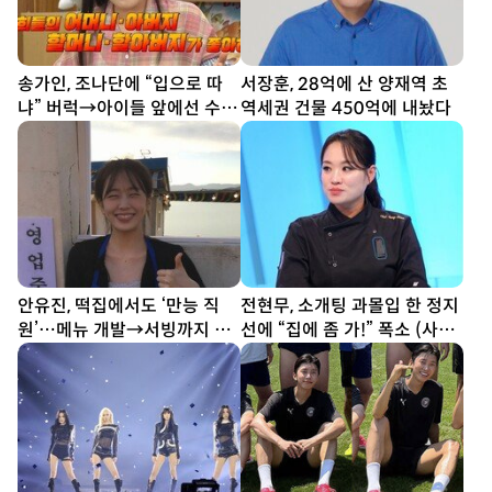
송가인, 조나단에 “입으로 따
서장훈, 28억에 산 양재역 초
냐” 버럭→아이들 앞에선 수줍
역세권 건물 450억에 내놨다
반전미 (제철리 마을회관)
안유진, 떡집에서도 ‘만능 직
전현무, 소개팅 과몰입 한 정지
원’…메뉴 개발→서빙까지 똑
선에 “집에 좀 가!” 폭소 (사당
부러지네 (우주떡집)
귀)