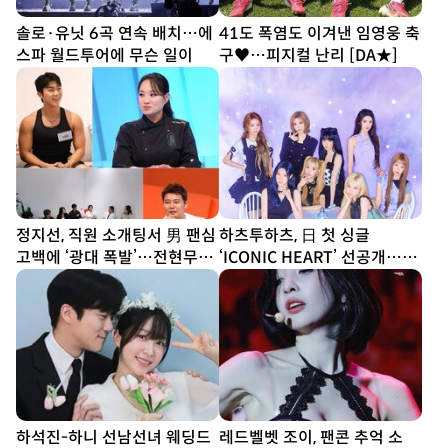
솔로·유닛 6곡 연속 배치…에
41도 폭염도 이겨낸 임영웅 축
스파 월드투어에 무슨 일이
구♥…피지컬 난리 [DA★]
정지선, 직원 소개팅서 男 팬심
하츠투하츠, 日 첫 싱글
고백에 ‘광대 폭발’…전현무
‘ICONIC HEART’ 선공개…짜
“집에 좀 가!” (사당귀)
릿한 설렘 담았다
하석진-하니 선남선녀 웨딩드
레드벨벳 조이, 팬콘 추억 소