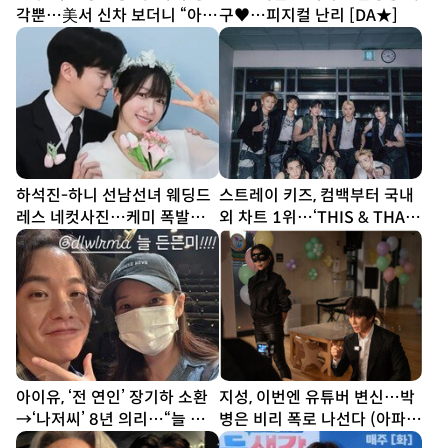
각뿐…美서 신차 보더니 “아빠
구♥…피지컬 난리 [DA★]
열심히 할게” [SD톡톡]
하석진-하니 선남선녀 웨딩드
스트레이 키즈, 컴백부터 국내
레스 네컷사진…케미 폭발
외 차트 1위…‘THIS & THAT’
[DA★]
흥행 시동
아이유, ‘전 연인’ 장기하 소환
지성, 이번엔 유튜버 변신…박
→‘나저씨’ 8년 의리…“늘 든
병은 비리 폭로 나선다 (아파
든” [SD톡톡]
트)