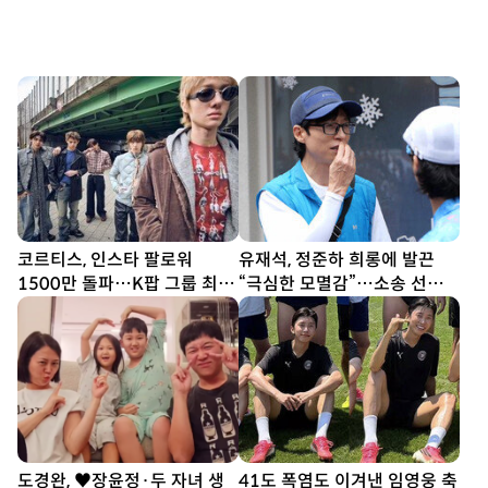
코르티스, 인스타 팔로워
유재석, 정준하 희롱에 발끈
1500만 돌파…K팝 그룹 최단
“극심한 모멸감”…소송 선언
기간
(놀뭐)
도경완, ♥장윤정·두 자녀 생
41도 폭염도 이겨낸 임영웅 축