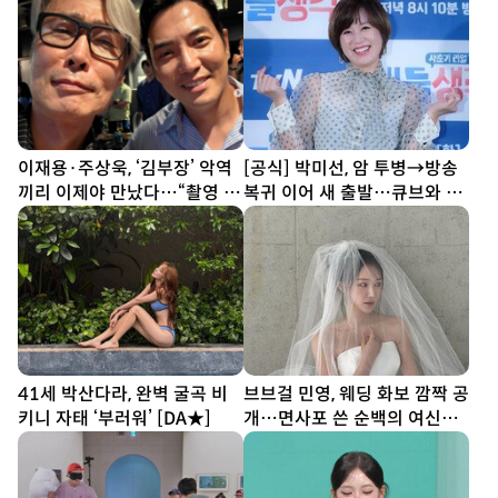
이재용·주상욱, ‘김부장’ 악역
[공식] 박미선, 암 투병→방송
끼리 이제야 만났다…“촬영 땐
복귀 이어 새 출발…큐브와 6
한 번도 못 봐” [SD셀픽]
년 동행 끝
41세 박산다라, 완벽 굴곡 비
브브걸 민영, 웨딩 화보 깜짝 공
키니 자태 ‘부러워’ [DA★]
개…면사포 쓴 순백의 여신
[DA★]