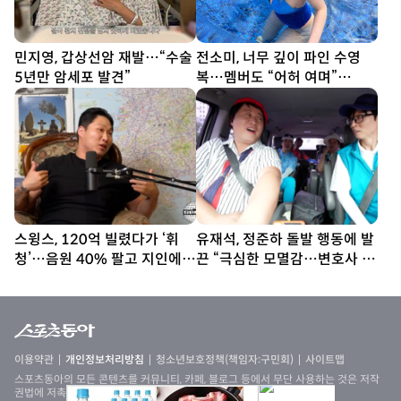
민지영, 갑상선암 재발…“수술
전소미, 너무 깊이 파인 수영
5년만 암세포 발견”
복…멤버도 “어허 여며”
[DA★]
스윙스, 120억 빌렸다가 ‘휘
유재석, 정준하 돌발 행동에 발
청’…음원 40% 팔고 지인에
끈 “극심한 모멸감…변호사 부
20억 빌려 [SD톡톡]
를 것” (놀뭐)
이용약관
개인정보처리방침
청소년보호정책(책임자:구민회)
사이트맵
스포츠동아의 모든 콘텐츠를 커뮤니티, 카페, 블로그 등에서 무단 사용하는 것은 저작
권법에 저촉되며, 법적 제재를 받을 수 있습니다