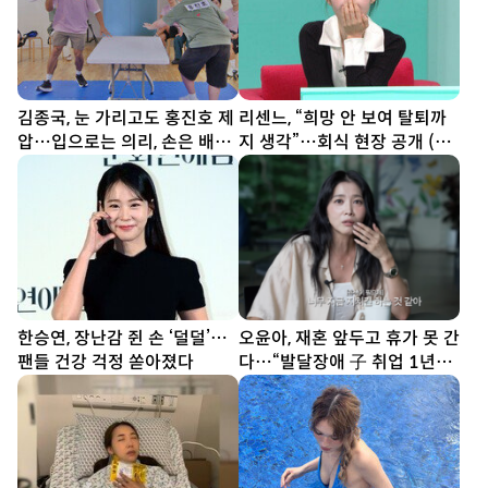
김종국, 눈 가리고도 홍진호 제
리센느, “희망 안 보여 탈퇴까
압…입으로는 의리, 손은 배신
지 생각”…회식 현장 공개 (전
(런닝맨)
참시)
한승연, 장난감 쥔 손 ‘덜덜’…
오윤아, 재혼 앞두고 휴가 못 간
팬들 건강 걱정 쏟아졌다
다…“발달장애 子 취업 1년
차” [SD톡톡]