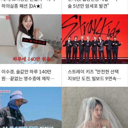
하의실종 패션 [DA★]
술 5년만 암세포 발견”
이수경, 술값만 하루 140만
스트레이 키즈 “안전한 선택
원…끝없는 영수증에 제작진
지보단 도전, 빌보드 9연속?
‘깜짝’
진심 다할 뿐”