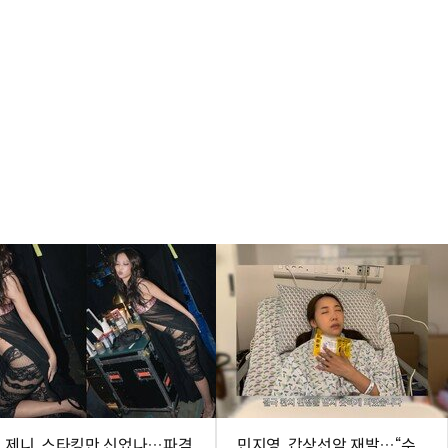
제니, 스타킹만 신었나…파격
민지영, 갑상선암 재발…“수