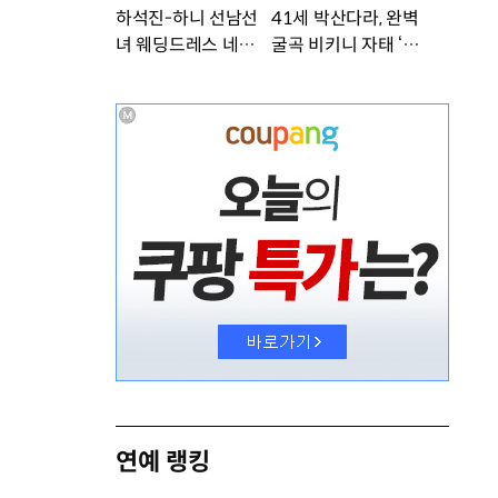
하석진-하니 선남선
41세 박산다라, 완벽
녀 웨딩드레스 네컷사
굴곡 비키니 자태 ‘부
진…케미 폭발 [DA
러워’ [DA★]
★]
연예 랭킹