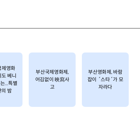
국제영화
부산국제영화제,
부산영화제, 바람
에도 베니
어김없이 映寫사
잡이 ´스타´가 모
는...특별
고
자라다
산의 밤