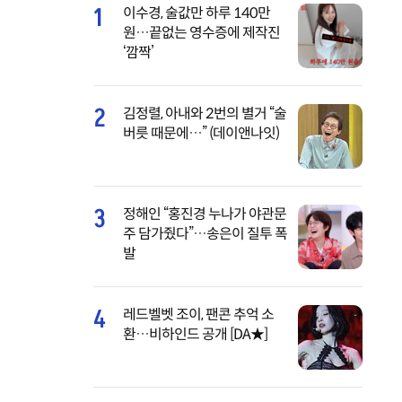
1
이수경, 술값만 하루 140만
원…끝없는 영수증에 제작진
‘깜짝’
2
김정렬, 아내와 2번의 별거 “술
버릇 때문에…” (데이앤나잇)
3
정해인 “홍진경 누나가 야관문
주 담가줬다”…송은이 질투 폭
발
4
레드벨벳 조이, 팬콘 추억 소
환…비하인드 공개 [DA★]