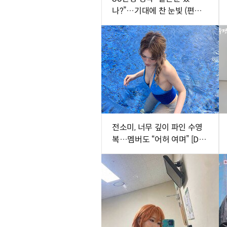
나?”…기대에 찬 눈빛 (편스
토랑)
전소미, 너무 깊이 파인 수영
복…멤버도 “어허 여며” [DA
★]