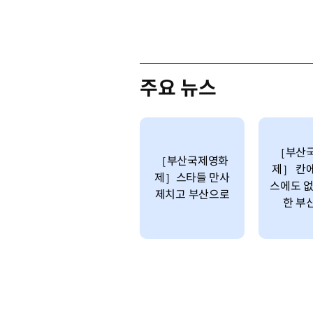
주요 뉴스
［부산
［부산국제영화
제］ 칸
제］스타들 만사
스에도 없
제치고 부산으로
한 부