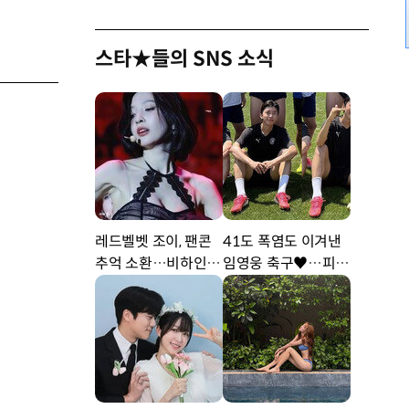
스타★들의 SNS 소식
레드벨벳 조이, 팬콘
41도 폭염도 이겨낸
추억 소환…비하인드
임영웅 축구♥…피지
공개 [DA★]
컬 난리 [DA★]