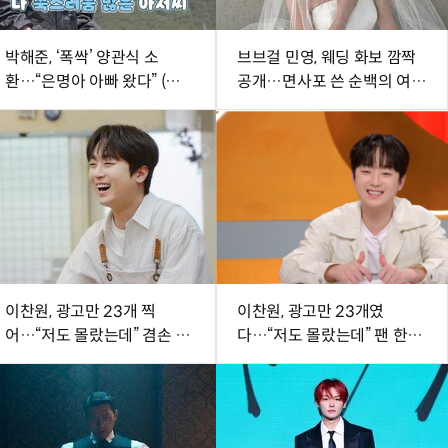
박해준, ‘폭싹’ 양관식 소
브브걸 민영, 웨딩 화보 깜짝
환…“은명아 아빠 왔다” (산지
공개…면사포 쓴 순백의 여신
직송3)
[DA★]
이찬원, 광고만 23개 찍
이찬원, 광고만 23개였
어…“저도 몰랐는데” 겸손 (편
다…“저도 몰랐는데” 팬 한마
스토랑)
디에 깜짝