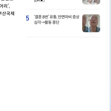
[DA★]
어리’,
 부산국제
5
‘결혼 8번’ 유퉁, 안면마비 증상
심각→활동 중단