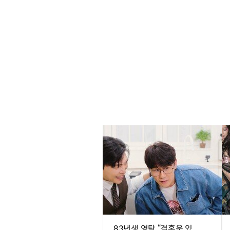
83년생 영탁 “결혼운 있