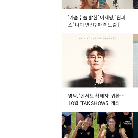
‘가슴수술 밝힌’ 이세영, ‘원피
스’ 나미 변신? 파격 노출 [DA
★]
영탁, ‘콘서트 황태자’ 귀환…
10월 ‘TAK SHOW5’ 개최