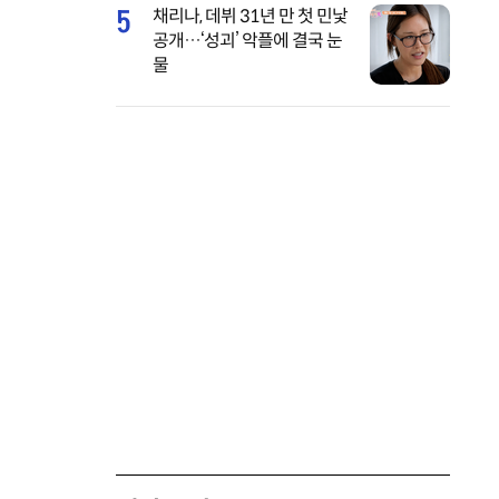
5
채리나, 데뷔 31년 만 첫 민낯
공개…‘성괴’ 악플에 결국 눈
물