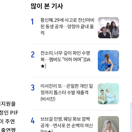
많이 본 기사
M
u
1
황신혜, 29세 사고로 전신마비
t
된 동생 공개…양정아 끝내 울
e
컥
2
전소미, 너무 깊이 파인 수영
복…멤버도 “어허 여며” [DA
★]
3
이서진이 또…은밀한 개인 일
정까지 톱스타 수발 재출격
(비서진)
예지원을
인 PIF
4
브브걸 민영, 웨딩 화보 깜짝
이 주연
공개…면사포 쓴 순백의 여신
에 출연했