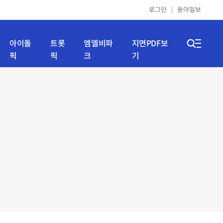
로그인
동아일보
아이돌
트롯
엠엘비파
지면PDF보
픽
픽
크
기