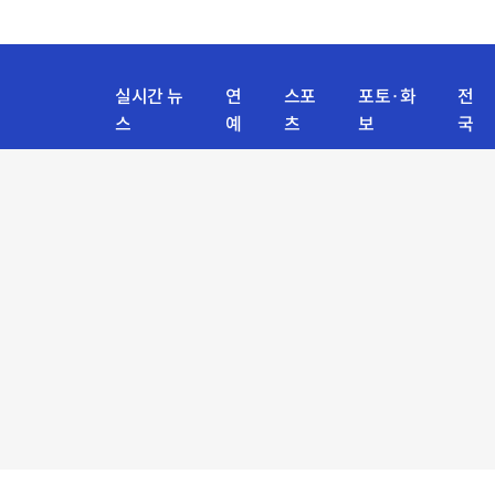
실시간 뉴
연
스포
포토·화
전
스
예
츠
보
국