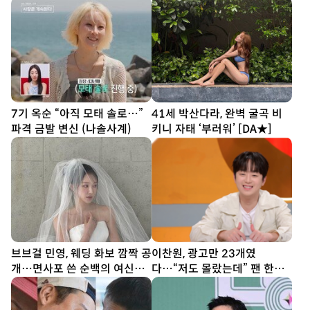
즈)
스토랑)
7기 옥순 “아직 모태 솔로…”
41세 박산다라, 완벽 굴곡 비
파격 금발 변신 (나솔사계)
키니 자태 ‘부러워’ [DA★]
브브걸 민영, 웨딩 화보 깜짝 공
이찬원, 광고만 23개였
개…면사포 쓴 순백의 여신
다…“저도 몰랐는데” 팬 한마
[DA★]
디에 깜짝