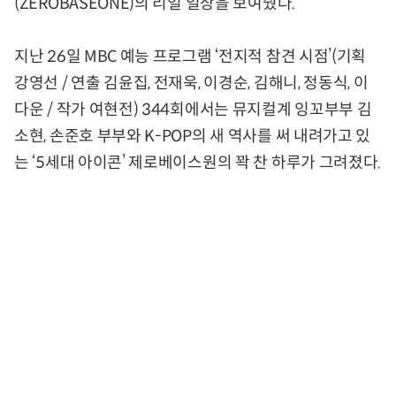
(ZEROBASEONE)의 리얼 일상을 보여줬다.
지난 26일 MBC 예능 프로그램 ‘전지적 참견 시점’(기획
강영선 / 연출 김윤집, 전재욱, 이경순, 김해니, 정동식, 이
다운 / 작가 여현전) 344회에서는 뮤지컬계 잉꼬부부 김
소현, 손준호 부부와 K-POP의 새 역사를 써 내려가고 있
는 ‘5세대 아이콘’ 제로베이스원의 꽉 찬 하루가 그려졌다.