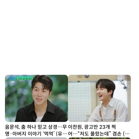
음문석, 춤 하나 믿고 상경…무
이찬원, 광고만 23개 찍
명·아버지 이야기 ‘먹먹’ (유퀴
어…“저도 몰랐는데” 겸손 (편