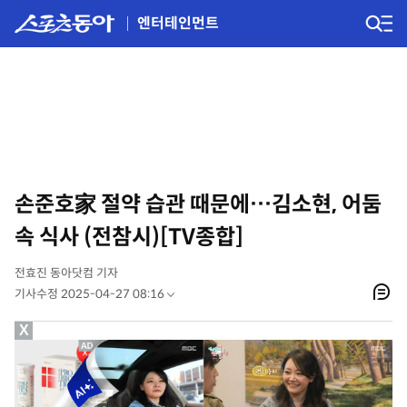
엔터테인먼트
손준호家 절약 습관 때문에…김소현, 어둠
속 식사 (전참시)[TV종합]
전효진 동아닷컴 기자
기사수정 2025-04-27 08:16
X