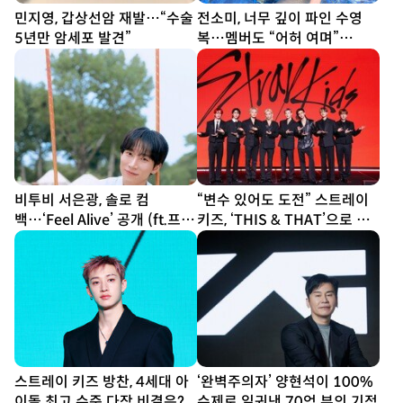
민지영, 갑상선암 재발…“수술
전소미, 너무 깊이 파인 수영
5년만 암세포 발견”
복…멤버도 “어허 여며”
[DA★]
비투비 서은광, 솔로 컴
“변수 있어도 도전” 스트레이
백…‘Feel Alive’ 공개 (ft.프니
키즈, ‘THIS & THAT’으로 보
엘)
여줄 새 얼굴 [종합]
스트레이 키즈 방찬, 4세대 아
‘완벽주의자’ 양현석이 100%
이돌 최고 수준 다작 비결은?
수제로 일궈낸 70억 뷰의 기적