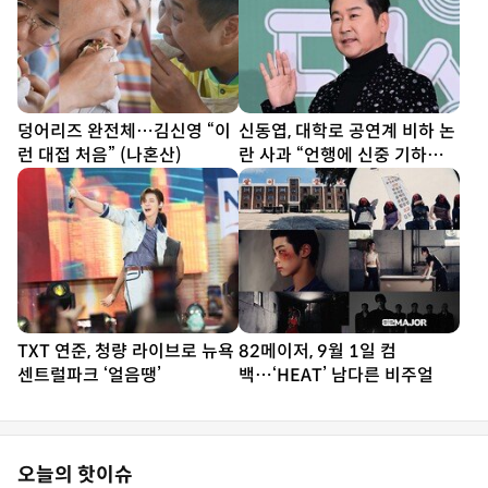
덩어리즈 완전체…김신영 “이
신동엽, 대학로 공연계 비하 논
런 대접 처음” (나혼산)
란 사과 “언행에 신중 기하겠
다”
TXT 연준, 청량 라이브로 뉴욕
82메이저, 9월 1일 컴
센트럴파크 ‘얼음땡’
백…‘HEAT’ 남다른 비주얼
오늘의 핫이슈