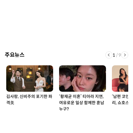
주요뉴스
1
/
9
김사랑, 신비주의 포기한 파
‘황재균 이혼’ 티아라 지연,
‘남편 코인 
격美
여유로운 일상 함께한 훈남
리, 쇼호스트
누구?