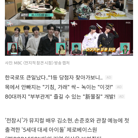
사진: MBC 〈전지적 참견 시점〉 방송 캡처
‘전참시’가 뮤지컬 배우 김소현, 손준호와 관찰 예능에 첫
출격한 ‘5세대 대세 아이돌’ 제로베이스원