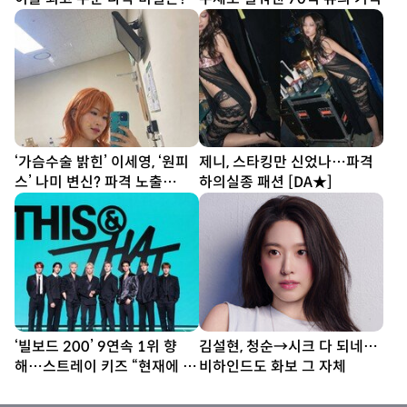
‘가슴수술 밝힌’ 이세영, ‘원피
제니, 스타킹만 신었나…파격
스’ 나미 변신? 파격 노출
하의실종 패션 [DA★]
[DA★]
‘빌보드 200’ 9연속 1위 향
김설현, 청순→시크 다 되네…
해…스트레이 키즈 “현재에 최
비하인드도 화보 그 자체
선다할 것” (종합)[DA현장]