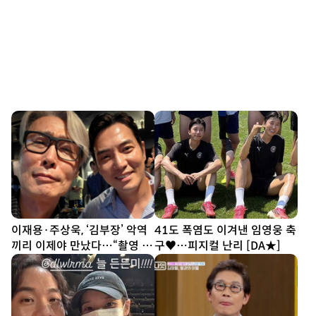
이재용·주상욱, ‘김부장’ 악역
41도 폭염도 이겨낸 임영웅 축
끼리 이제야 만났다…“촬영 땐
구♥…피지컬 난리 [DA★]
한 번도 못 봐” [SD셀픽]