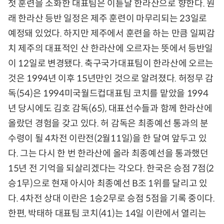
첫 훈련을 소화한 대표팀은 이튿날 한라산으로 향한다. 원
래 한라산 등반 일정은 제주 훈련이 마무리되는 23일로
예정돼 있었다. 하지만 제주에서 훈련을 하는 만큼 일찌감
치 제주의 대표적인 산 한라산에 오르자는 뜻에서 등반일
이 12일로 변경됐다. 축구국가대표팀이 한라산에 오르는
것은 1994년 이후 15년만인 것으로 알려졌다. 허정무 감
독(54)은 1994미국월드컵대표팀 코치를 맡았을 1994
년 당시에도 김호 감독(65), 대표선수들과 함께 한라산에
올랐던 경험을 갖고 있다. 허 감독은 최종예선 통과의 분
수령이 될 4차전 이란전(2월11일)을 한 달여 앞두고 있
다. 그는 다시 한 번 한라산에 올라 최종예선을 통과했던
15년 전 기억을 되살리겠다는 각오다. 한국은 승점 7점(2
승1무)으로 현재 아시아 최종예선 B조 1위를 달리고 있
다. 4차전 상대 이란은 1승2무로 승점 5점을 기록 중이다.
한편, 박태하 대표팀 코치(41)는 14일 이란에서 열리는