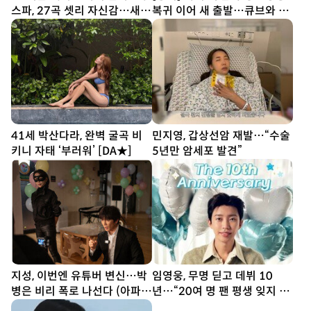
스파, 27곡 셋리 자신감…새
복귀 이어 새 출발…큐브와 6
투어 시작 (종합)[DA현장]
년 동행 끝
41세 박산다라, 완벽 굴곡 비
민지영, 갑상선암 재발…“수술
키니 자태 ‘부러워’ [DA★]
5년만 암세포 발견”
지성, 이번엔 유튜버 변신…박
임영웅, 무명 딛고 데뷔 10
병은 비리 폭로 나선다 (아파
년…“20여 명 팬 평생 잊지 못
트)
해”