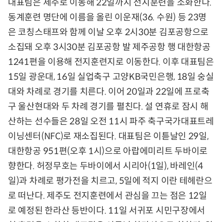
대표팀은 제주로 이동해 22일까지 전지훈련을 소화한다.
동계훈련 명단에 이름을 올린 이운재(36. 수원) 등 23명
은 코칭스태프와 함께 이날 오후 2시30분 김포공항으로
소집돼 오후 3시30분 김포공항 발 제주공항 행 대한항공
1241편을 이용해 전지훈련지로 이동한다. 이후 대표팀은
15일 광운대, 16일 실업축구 고양KB국민은행, 18일 숭실
대와 차례로 경기를 치른다. 이어 20일과 22일에 프로축
구 울산현대와 두 차례 경기를 펼친다. 설 연휴로 잠시 해
산하는 선수들은 28일 오전 11시 파주 축구국가대표트레
이닝센터(NFC)로 재소집된다. 대표팀은 이튿날인 29일,
대한항공 951편(오후 1시)으로 아랍에미리트 두바이로
향한다. 허정무호는 두바이에서 시리아(1일), 바레인(4
일)과 차례로 평가전을 치르고, 5일에 적지 이란 테헤란으
로 떠난다. 제주도 전지훈련에서 관심을 끄는 점은 12일
로 예정된 한라산 등반이다. 11일 서귀포 시민구장에서