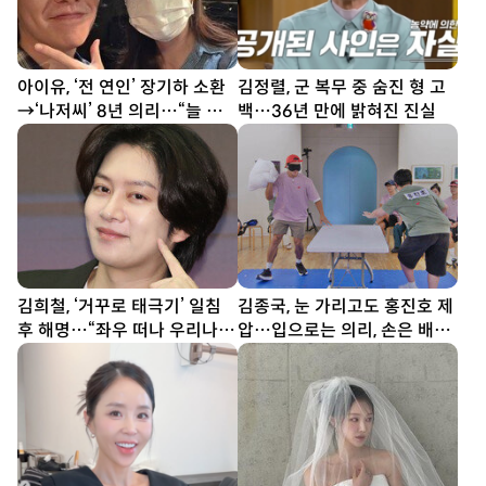
아이유, ‘전 연인’ 장기하 소환
김정렬, 군 복무 중 숨진 형 고
→‘나저씨’ 8년 의리…“늘 든
백…36년 만에 밝혀진 진실
든” [SD톡톡]
김희철, ‘거꾸로 태극기’ 일침
김종국, 눈 가리고도 홍진호 제
후 해명…“좌우 떠나 우리나라
압…입으로는 의리, 손은 배신
국기”[SD이슈]
(런닝맨)