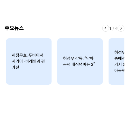
주요뉴스
1
/
4
허정무호
허정무호, 두바이서
허정무 감독, “남아
종예선 
시리아·바레인과 평
공행 매직넘버는 3”
기서 3승
가전
아공행 