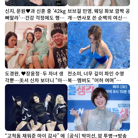
신지, 문원♥과 신혼 중 ‘42kg
브브걸 민영, 웨딩 화보 깜짝 공
뼈말라’…건강 걱정에도 행사
개…면사포 쓴 순백의 여신
열일
[DA★]
도경완, ♥장윤정·두 자녀 생
전소미, 너무 깊이 파인 수영
각뿐…美서 신차 보더니 “아빠
복…멤버도 “어허 여며”
열심히 할게” [SD톡톡]
[DA★]
“고척돔 채워준 마이 감사” 에
[공식] 박미선, 암 투병→방송