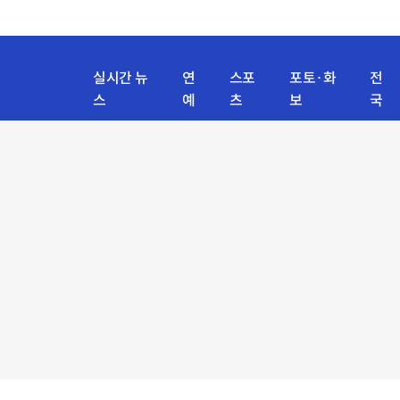
실시간 뉴
연
스포
포토·화
전
스
예
츠
보
국