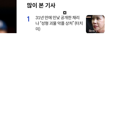
많이 본 기사
M
u
1
31년 만에 민낯 공개한 채리
t
나 “성형 괴물 악플 상처” (터치
e
미)
2
서장훈, 28억에 산 양재역 초
역세권 건물 450억에 내놨다
3
기안84 연애 시작, 수영장 데
이트 공개…‘기이안 연애’ 첫
티저
4
전현무 전여친 충격 “집착·통
제 심해, 친구들과 연까지 끊