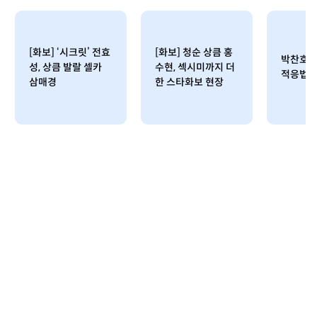
[화보] ‘시크릿’ 전효
[화보] 청순 상큼 홍
박찬호의
성, 상큼 발랄 셀카
수현, 섹시미까지 더
적응법
삼매경
한 스타화보 현장