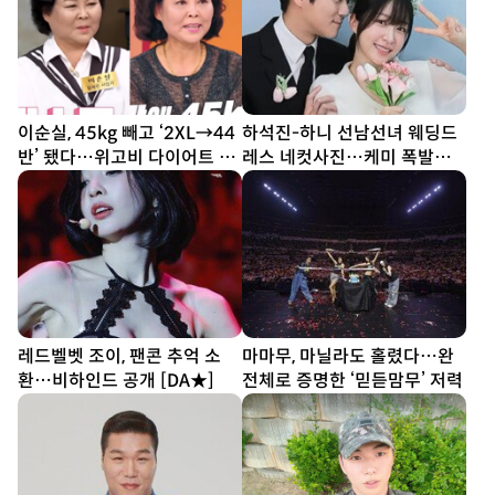
이순실, 45kg 빼고 ‘2XL→44
하석진-하니 선남선녀 웨딩드
반’ 됐다…위고비 다이어트 결
레스 네컷사진…케미 폭발
과
[DA★]
레드벨벳 조이, 팬콘 추억 소
마마무, 마닐라도 홀렸다…완
환…비하인드 공개 [DA★]
전체로 증명한 ‘믿듣맘무’ 저력