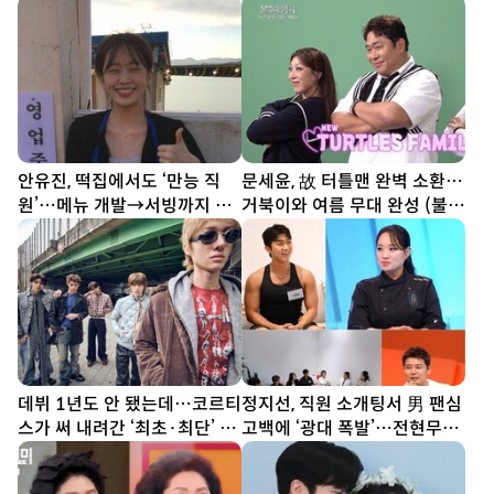
안유진, 떡집에서도 ‘만능 직
문세윤, 故 터틀맨 완벽 소환…
원’…메뉴 개발→서빙까지 똑
거북이와 여름 무대 완성 (불후
부러지네 (우주떡집)
의 명곡)
데뷔 1년도 안 됐는데…코르티
정지선, 직원 소개팅서 男 팬심
스가 써 내려간 ‘최초·최단’ 기
고백에 ‘광대 폭발’…전현무
록
“집에 좀 가!” (사당귀)