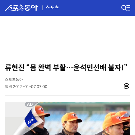
스포츠
류현진 “몸 완벽 부활…윤석민선배 붙자!”
스포츠동아
입력 2012-01-07 07:00