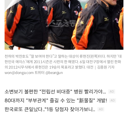
천하의 박찬호도 “잘 보여야 한다”고 말하는 대상이 류현진(왼쪽)이다. 하지만 ‘대
한민국 에이스’에게 2011시즌은 시련의 한 해였다. 6일 대전구장에서 열린 한화
의 2012시무식에서 류현진은 19승이 목표라고 밝혔다. 대전｜김종원 기자
won@donga.com 트위터 @beanjjun