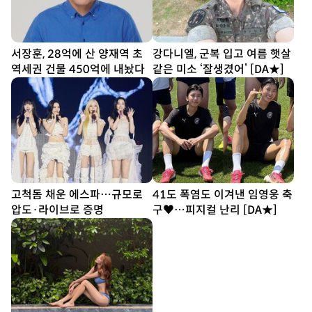
서장훈, 28억에 산 양재역 초
강다니엘, 군복 입고 여름 햇살
역세권 건물 450억에 내놨다
같은 미소 ‘잘생겼어’ [DA★]
고척돔 채운 에스파…규모로
41도 폭염도 이겨낸 임영웅 축
압도·라이브로 증명
구♥…피지컬 난리 [DA★]