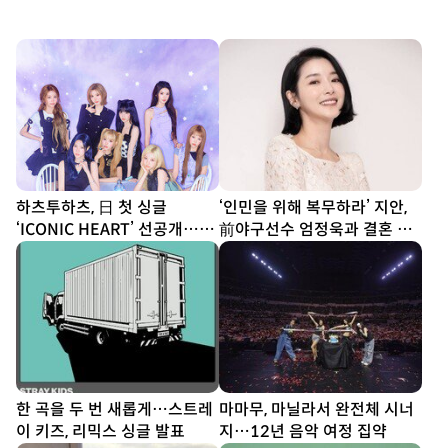
하츠투하츠, 日 첫 싱글
‘인민을 위해 복무하라’ 지안,
‘ICONIC HEART’ 선공개…짜
前야구선수 엄정욱과 결혼 발
릿한 설렘 담았다
표
한 곡을 두 번 새롭게…스트레
마마무, 마닐라서 완전체 시너
이 키즈, 리믹스 싱글 발표
지…12년 음악 여정 집약