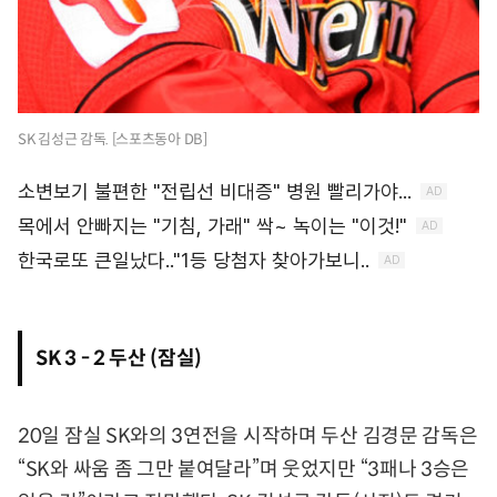
SK 김성근 감독. [스포츠동아 DB]
SK 3 - 2 두산 (잠실)
20일 잠실 SK와의 3연전을 시작하며 두산 김경문 감독은
“SK와 싸움 좀 그만 붙여달라”며 웃었지만 “3패나 3승은