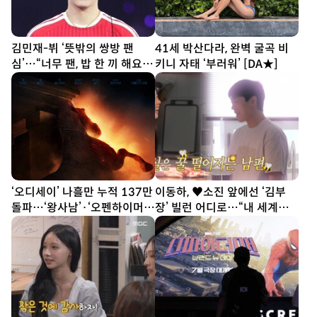
김민재-뷔 ‘뜻밖의 쌍방 팬
41세 박산다라, 완벽 굴곡 비
심’…“너무 팬, 밥 한 끼 해요”
키니 자태 ‘부러워’ [DA★]
[SD톡톡]
‘오디세이’ 나흘만 누적 137만
이동하, ♥소진 앞에선 ‘김부
돌파…‘왕사남’·‘오펜하이머’
장’ 빌런 어디로…“내 세계는
보다 빨라
아내 중심” (전참시)