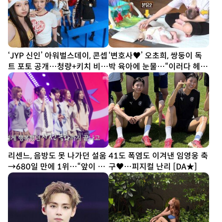
‘JYP 신인’ 아워벌스데이, 콘셉
‘변호사♥’ 오초희, 쌍둥이 독
트 포토 공개…청량+키치 비주
박 육아에 눈물…“이러다 헤어
얼
질 수도” (결혼지옥)
리센느, 음방도 못 나가던 설움
41도 폭염도 이겨낸 임영웅 축
→680일 만에 1위…“앞이 안
구♥…피지컬 난리 [DA★]
보일 만큼 울어” (전참시)