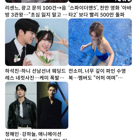
리센느, 광고 문의 100건→음
‘스파이더맨5’, 천만 영화 ‘아바
방 3관왕…“초심 잃지 말고 감
타2’ 보다 빨리 500만 돌파
사하자” (전참시)
하석진-하니 선남선녀 웨딩드
전소미, 너무 깊이 파인 수영
레스 네컷사진…케미 폭발
복…멤버도 “어허 여며”
[DA★]
[DA★]
정해인·강하늘, 애니메이션