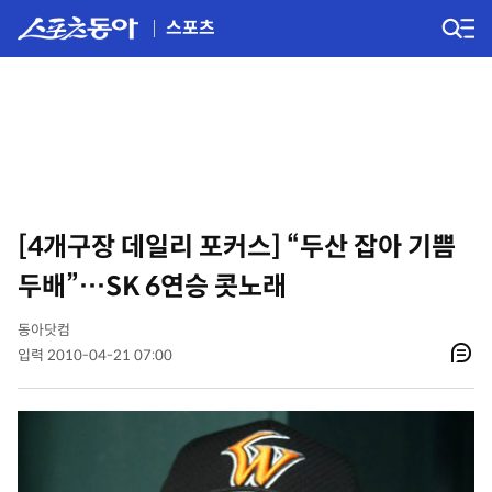
스포츠
[4개구장 데일리 포커스] “두산 잡아 기쁨
두배”…SK 6연승 콧노래
동아닷컴
입력 2010-04-21 07:00