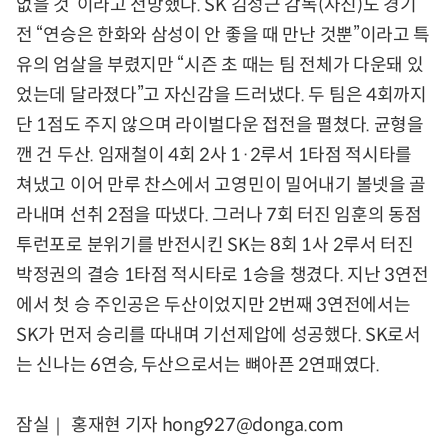
없을 것”이라고 전망했다. SK 김성근 감독(사진)도 경기
전 “연승은 한화와 삼성이 안 좋을 때 만난 것뿐”이라고 특
유의 엄살을 부렸지만 “시즌 초 때는 팀 전체가 다운돼 있
었는데 달라졌다”고 자신감을 드러냈다. 두 팀은 4회까지
단 1점도 주지 않으며 라이벌다운 접전을 펼쳤다. 균형을
깬 건 두산. 임재철이 4회 2사 1·2루서 1타점 적시타를
쳐냈고 이어 만루 찬스에서 고영민이 밀어내기 볼넷을 골
라내며 선취 2점을 따냈다. 그러나 7회 터진 임훈의 동점
투런포로 분위기를 반전시킨 SK는 8회 1사 2루서 터진
박정권의 결승 1타점 적시타로 1승을 챙겼다. 지난 3연전
에서 첫 승 주인공은 두산이었지만 2번째 3연전에서는
SK가 먼저 승리를 따내며 기선제압에 성공했다. SK로서
는 신나는 6연승, 두산으로서는 뼈아픈 2연패였다.
잠실｜ 홍재현 기자 hong927@donga.com