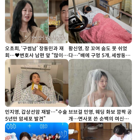
오초희, ‘구썸남’ 장동민과 재
황신영, 장 꼬여 숨도 못 쉬었
회…♥변호사 남편 앞 “많이
다…“배에 구멍 5개, 세쌍둥이
보고 싶었다” (결혼 지옥)
출산보다 고통”
민지영, 갑상선암 재발…“수술
브브걸 민영, 웨딩 화보 깜짝 공
5년만 암세포 발견”
개…면사포 쓴 순백의 여신
[DA★]