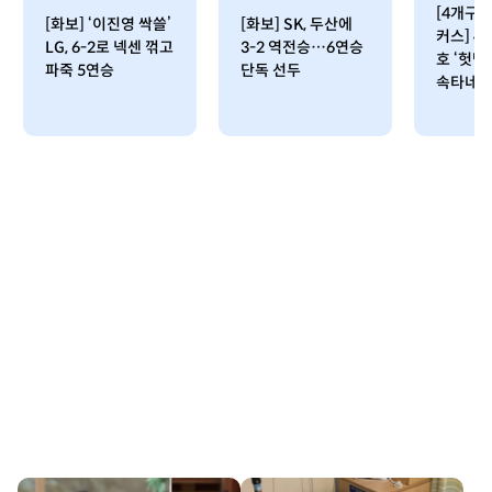
[4개구장
[화보] ‘이진영 싹쓸’
[화보] SK, 두산에
커스] 4
LG, 6-2로 넥센 꺾고
3-2 역전승…6연승
호 ‘헛
파죽 5연승
단독 선두
속타네