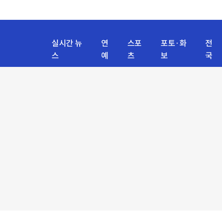
실시간 뉴
연
스포
포토·화
전
스
예
츠
보
국