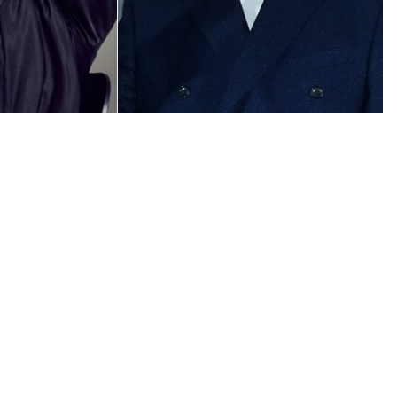
수컴퍼니, 스포츠동아DB