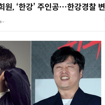
희원, ‘한강’ 주인공…한강경찰 
8