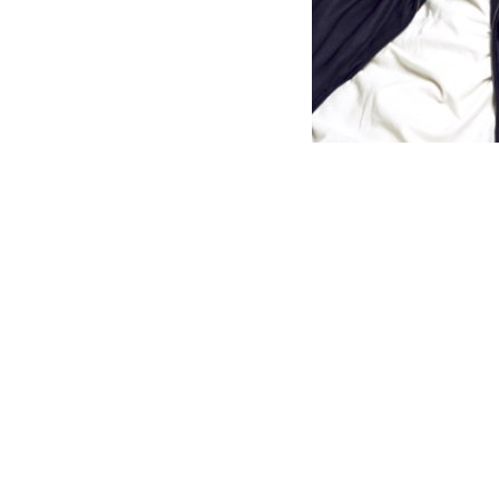
권상우(왼쪽), 김희원. 사진 | 