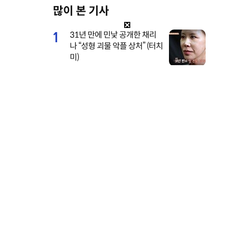
많이 본 기사
M
u
1
31년 만에 민낯 공개한 채리
t
나 “성형 괴물 악플 상처” (터치
e
미)
2
서장훈, 28억에 산 양재역 초
역세권 건물 450억에 내놨다
3
기안84 연애 시작, 수영장 데
이트 공개…‘기이안 연애’ 첫
티저
4
전현무 전여친 충격 “집착·통
제 심해, 친구들과 연까지 끊