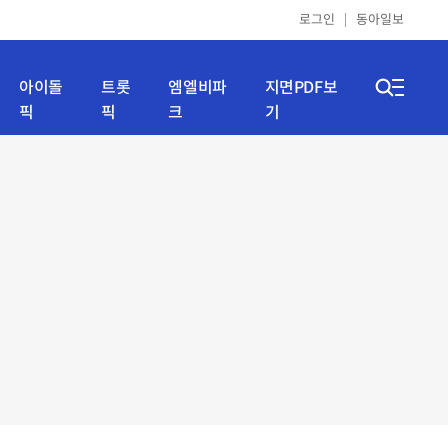
로그인
동아일보
아이돌
트롯
엠엘비파
지면PDF보
픽
픽
크
기