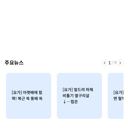
주요뉴스
1
/
9
[요가] 엎드려 하체
[요가] 아랫배에 힘
[요가] 
비틀기 옆구리살
꽉! 복근 쑥 똥배 쏙
면 혈액순
↓…힙은