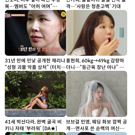
복…멤버도 “어허 여며”
격…‘사랑은 청춘고백’ 기대
[DA★]
31년 만에 민낯 공개한 채리나
홍현희, 60kg→49kg 감량하
“성형 괴물 악플 상처” (터치
더니…“등근육 장난 아냐” 실
미)
물 목격담
41세 박산다라, 완벽 굴곡 비
브브걸 민영, 웨딩 화보 깜짝 공
키니 자태 ‘부러워’ [DA★]
개…면사포 쓴 순백의 여신