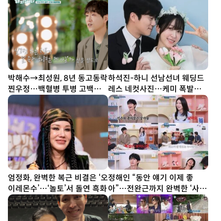
[DA★]
박해수→최성원, 8년 동고동락
하석진-하니 선남선녀 웨딩드
찐우정…백혈병 투병 고백에
레스 네컷사진…케미 폭발
눈물 (해투)
[DA★]
엄정화, 완벽한 복근 비결은 ‘오
정해인 “동안 얘기 이제 좋
이레몬수’…‘놀토’서 돌연 흑화
아”…전완근까지 완벽한 ‘사기
캐’ (옥문아)