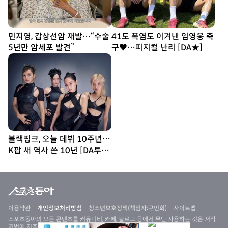
민지영, 갑상선암 재발…“수술
41도 폭염도 이겨낸 임영웅 축
5년만 암세포 발견”
구♥…피지컬 난리 [DA★]
블랙핑크, 오늘 데뷔 10주년…
K팝 새 역사 쓴 10년 [DA투데
이]
이용약관
개인정보처리방침
청소년보호정책(책임자:구민회)
사이트맵
스포츠동아의 모든 콘텐츠를 커뮤니티, 카페, 블로그 등에서 무단 사용하는 것은 저작
권법에 저촉되며, 법적 제재를 받을 수 있습니다