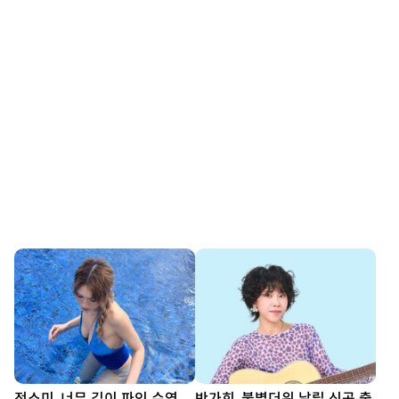
전소미, 너무 깊이 파인 수영
반가희, 불볕더위 날릴 신곡 출