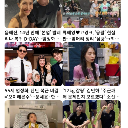
윤혜진, 14년 만에 ‘본업’ 발레
류혜영♥고경표, ‘응팔’ 현실
리나 복귀 D-DAY…엄정화 “자
판…앞머리 정리 ‘심쿵’→최고
랑스러워” [SD톡톡]
7.8% (나혼산)
56세 엄정화, 탄탄 복근 비결
‘17kg 감량’ 김민하 “주근깨
=‘오이레몬수’…문세윤·한해
왜 문제인지 모르겠다” 소신 발
‘질색’ (놀토)
언 (전현무계획4)